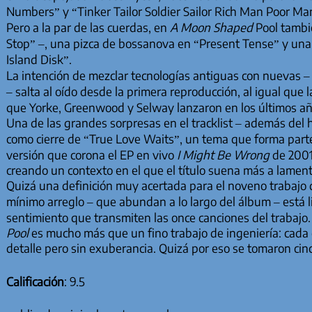
Numbers” y “Tinker Tailor Soldier Sailor Rich Man Poor Ma
Pero a la par de las cuerdas, en
A Moon Shaped
Pool tambi
Stop” –, una pizca de bossanova en “Present Tense” y una 
Island Disk”.
La intención de mezclar tecnologías antiguas con nuevas 
– salta al oído desde la primera reproducción, al igual que 
que Yorke, Greenwood y Selway lanzaron en los últimos añ
Una de las grandes sorpresas en el tracklist – además del h
como cierre de “True Love Waits”, un tema que forma parte 
versión que corona el EP en vivo
I Might Be Wrong
de 2001,
creando un contexto en el que el título suena más a lament
Quizá una definición muy acertada para el noveno trabajo d
mínimo arreglo – que abundan a lo largo del álbum – está li
sentimiento que transmiten las once canciones del trabajo
Pool
es mucho más que un fino trabajo de ingeniería: cada
detalle pero sin exuberancia. Quizá por eso se tomaron cin
Calificación
: 9.5