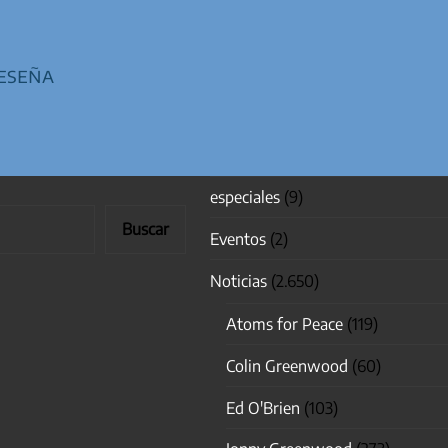
eseña
especiales
(9)
Buscar
Eventos
(2)
Noticias
(2.650)
Atoms for Peace
(119)
Colin Greenwood
(60)
Ed O'Brien
(103)