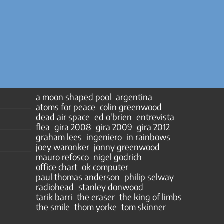
a moon shaped pool
argentina
atoms for peace
colin greenwood
dead air space
ed o'brien
entrevista
flea
gira 2008
gira 2009
gira 2012
graham lees
ingeniero
in rainbows
joey waronker
jonny greenwood
mauro refosco
nigel godrich
office chart
ok computer
paul thomas anderson
philip selway
radiohead
stanley donwood
tarik barri
the eraser
the king of limbs
the smile
thom yorke
tom skinner