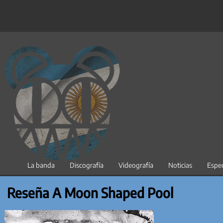
Saltar
al
contenido
La banda
Discografía
Videografía
Noticias
Espec
Reseña A Moon Shaped Pool