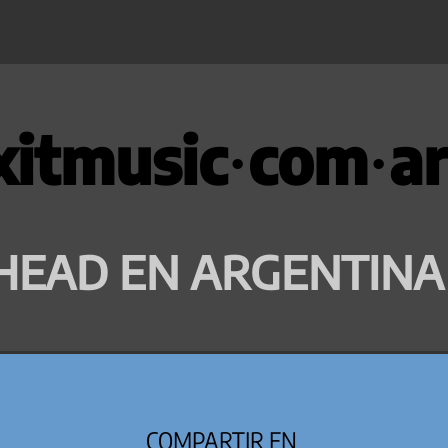
xitmusic·com·ar
HEAD EN ARGENTINA
COMPARTIR EN