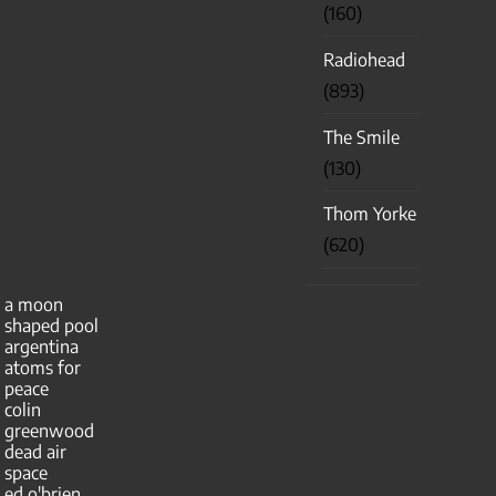
(160)
Radiohead
(893)
The Smile
(130)
Thom Yorke
(620)
a moon
shaped pool
argentina
atoms for
peace
colin
greenwood
dead air
space
ed o'brien