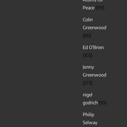
Peace
(119)
Colin
Greenwood
(60)
Ed O'Brien
(103)
Jonny
Greenwood
(273)
nigel
godrich
(10)
Philip
Selway