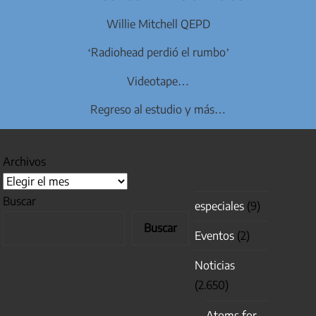
Willie Mitchell QEPD
‘Radiohead perdió el rumbo’
Videotape…
Regreso al estudio y más…
Archivos
Buscar
especiales
(9)
Buscar
Eventos
(2)
Noticias
(2.650)
Atoms for