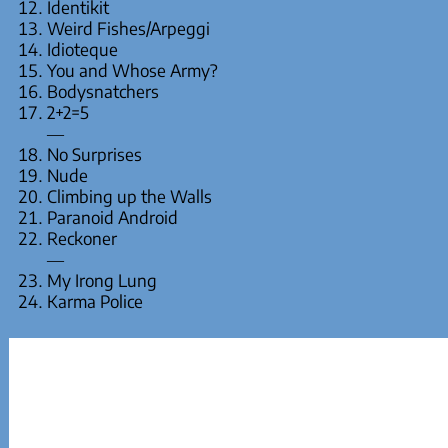
Identikit
Weird Fishes/Arpeggi
Idioteque
You and Whose Army?
Bodysnatchers
2+2=5
—
No Surprises
Nude
Climbing up the Walls
Paranoid Android
Reckoner
—
My Irong Lung
Karma Police