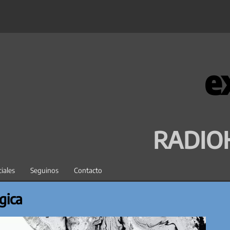
e
RADIO
iales
Seguinos
Contacto
gica