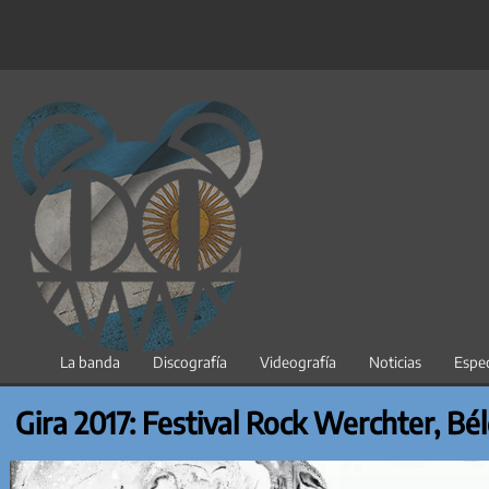
Saltar
al
contenido
La banda
Discografía
Videografía
Noticias
Espec
Gira 2017: Festival Rock Werchter, Bél