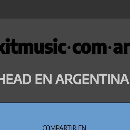
xitmusic·com·ar
HEAD EN ARGENTINA
COMPARTIR EN