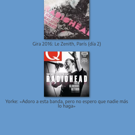
Gira 2016: Le Zenith, París (día 2)
Yorke: «Adoro a esta banda, pero no espero que nadie más
lo haga»