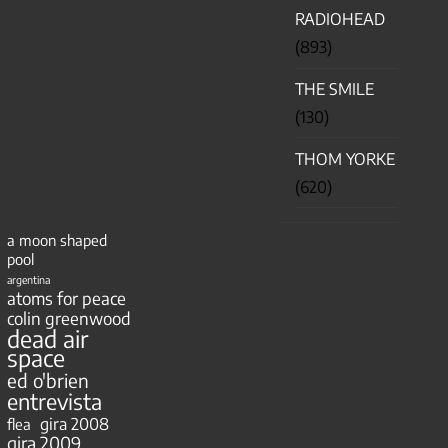
RADIOHEAD
(893)
THE SMILE
(130)
THOM YORKE
(620)
a moon shaped
pool
argentina
atoms for peace
colin greenwood
dead air
space
ed o'brien
entrevista
gira 2008
flea
gira 2009