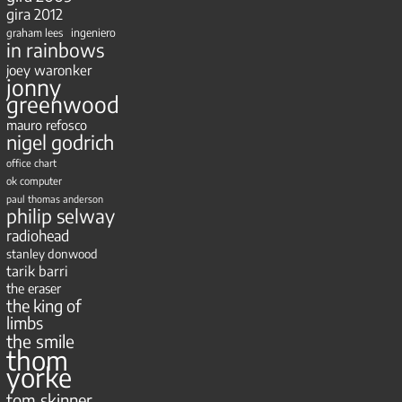
gira 2012
ingeniero
graham lees
in rainbows
joey waronker
jonny
greenwood
mauro refosco
nigel godrich
office chart
ok computer
paul thomas anderson
philip selway
radiohead
stanley donwood
tarik barri
the eraser
the king of
limbs
the smile
thom
yorke
tom skinner