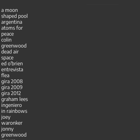
a moon
shaped pool
argentina
atoms for
peace
colin
greenwood
dead air
space
ed o'brien
entrevista
flea
gira 2008
gira 2009
gira 2012
graham lees
ingeniero
in rainbows
joey
waronker
jonny
greenwood