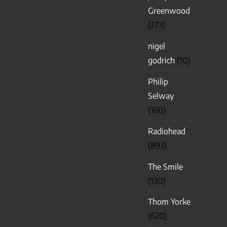
Greenwood
(273)
nigel
godrich
(10)
Philip
Selway
(160)
Radiohead
(893)
The Smile
(130)
Thom Yorke
(620)