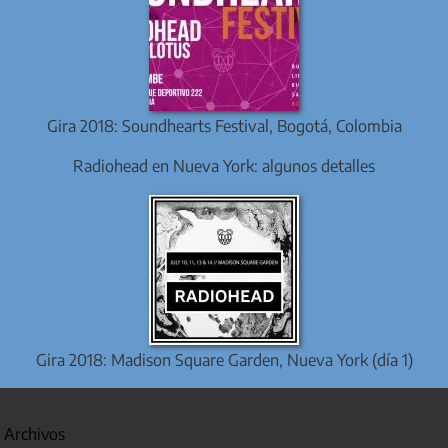
Gira 2018: Soundhearts Festival, Bogotá, Colombia
Radiohead en Nueva York: algunos detalles
Gira 2018: Madison Square Garden, Nueva York (día 1)
Archivos