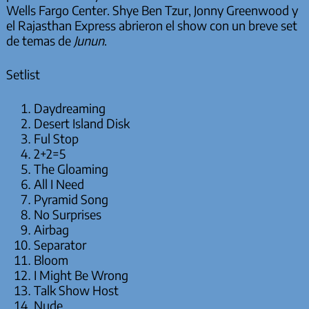
Wells Fargo Center. Shye Ben Tzur, Jonny Greenwood y
el Rajasthan Express abrieron el show con un breve set
de temas de
Junun
.
Setlist
Daydreaming
Desert Island Disk
Ful Stop
2+2=5
The Gloaming
All I Need
Pyramid Song
No Surprises
Airbag
Separator
Bloom
I Might Be Wrong
Talk Show Host
Nude