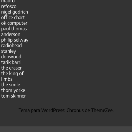
mauro
refosco
nigel godrich
office chart
ok computer
paul thomas
anderson
philip selway
radiohead
stanley
donwood
tarik barri
the eraser
the king of
limbs
the smile
thom yorke
tom skinner
Tema para WordPress: Chronus de ThemeZee.