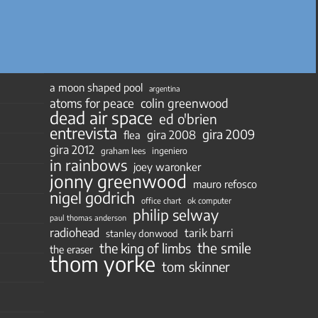
a moon shaped pool
argentina
atoms for peace
colin greenwood
dead air space
ed o'brien
entrevista
gira 2009
gira 2008
flea
gira 2012
ingeniero
graham lees
in rainbows
joey waronker
jonny greenwood
mauro refosco
nigel godrich
ok computer
office chart
philip selway
paul thomas anderson
radiohead
tarik barri
stanley donwood
the smile
the king of limbs
the eraser
thom yorke
tom skinner