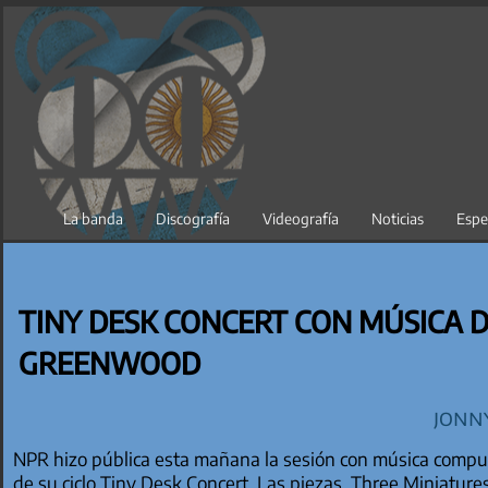
Saltar
al
contenido
La banda
Discografía
Videografía
Noticias
Espe
TINY DESK CONCERT CON MÚSICA 
GREENWOOD
Jonn
NPR hizo pública esta mañana la sesión con música comp
de su ciclo Tiny Desk Concert. Las piezas, Three Miniature