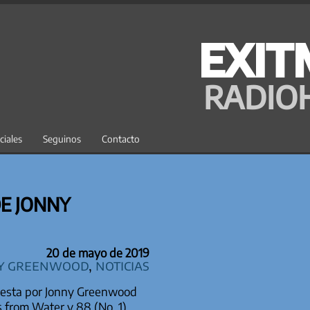
EXIT
RADIO
ciales
Seguinos
Contacto
DE JONNY
20 de mayo de 2019
y Greenwood
,
Noticias
uesta por Jonny Greenwood
s from Water y 88 (No. 1),