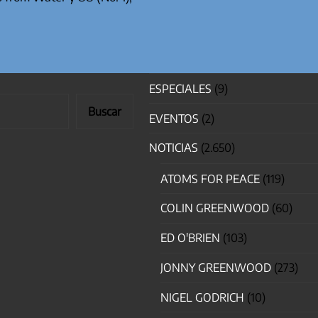
ESPECIALES
(9)
Buscar
EVENTOS
(2)
NOTICIAS
(2.650)
ATOMS FOR PEACE
(119)
COLIN GREENWOOD
(60)
ED O'BRIEN
(103)
JONNY GREENWOOD
(273)
NIGEL GODRICH
(10)