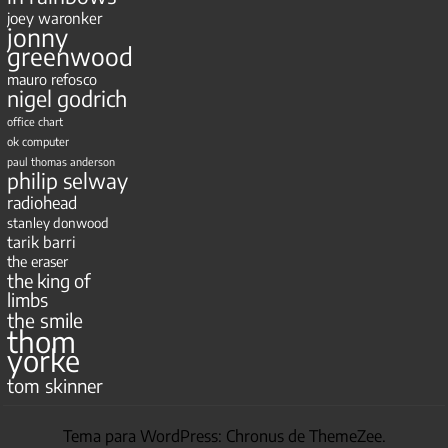
joey waronker
jonny
greenwood
mauro refosco
nigel godrich
office chart
ok computer
paul thomas anderson
philip selway
radiohead
stanley donwood
tarik barri
the eraser
the king of
limbs
the smile
thom
yorke
tom skinner
Tema para WordPress: Chronus de ThemeZee.