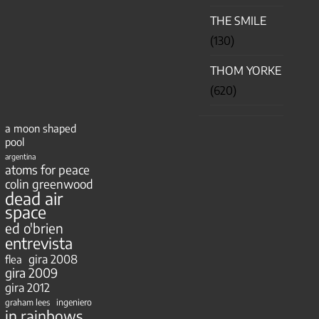
THE SMILE
(130)
THOM YORKE
(620)
a moon shaped
pool
argentina
atoms for peace
colin greenwood
dead air
space
ed o'brien
entrevista
gira 2008
flea
gira 2009
gira 2012
ingeniero
graham lees
in rainbows