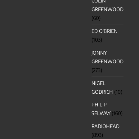
COLIN
GREENWOOD
(60)
ED O'BRIEN
(103)
JONNY
GREENWOOD
(273)
NIGEL
GODRICH
(10)
PHILIP
SELWAY
(160)
RADIOHEAD
(893)