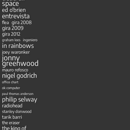
space
ed o'brien
entrevista
gira 2008
flea
gira 2009
gira 2012
ingeniero
graham lees
in rainbows
joey waronker
jonny
greenwood
mauro refosco
nigel godrich
office chart
ok computer
paul thomas anderson
philip selway
radiohead
stanley donwood
tarik barri
the eraser
the king of