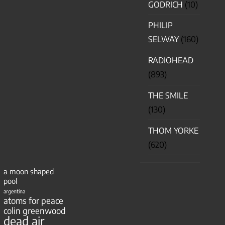
GODRICH
(10)
PHILIP
SELWAY
(160)
RADIOHEAD
(893)
THE SMILE
(130)
THOM YORKE
(620)
a moon shaped
pool
argentina
atoms for peace
colin greenwood
dead air