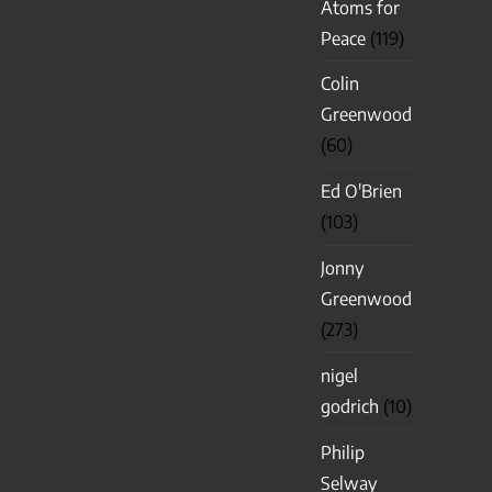
Atoms for
Peace
(119)
Colin
Greenwood
(60)
Ed O'Brien
(103)
Jonny
Greenwood
(273)
nigel
godrich
(10)
Philip
Selway