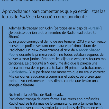
Aprovechamos para comentarles que ya están listas las
letras de
Earth
, en la sección correspondiente.
Además de trabajar con Colin [participa en el bajo de
«Brasil»
]
¿le pediste opinión a otro miembro de Radiohead sobre tu
álbum?
Colin grabó conmigo el demo de ese tema en 2013 y al comienzo
pensé que podían ser canciones para el próximo álbum de
Radiohead. En 2014 comenzamos el ciclo de
A Moon Shaped
Pool
y durante la primera sesión, no todos estaban seguros de
volver a tocar juntos. Entonces les dije que vengan y toquen mis
canciones. Le pregunté a Nigel y me dijo que le parecía una
buena manera de empezar a trabajar. El primer día trabajamos en
«Banksters»
. Y supe desde ese momento que no era lo correcto.
Mis canciones ayudaron a comenzar el trabajo, pero creo que
todos – yo ciertamente – nos dimos cuenta que tenían una
energía diferente.
No tenían la estética de Radiohead….
Radiohead trabaja de cierta forma. Las raíces son profundas.
Radiohead se trata más de lo comunitario, pero también tiene
mucho que ver con desarrollar las canciones de Thom; no está