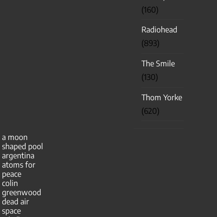
(160)
Radiohead
(893)
The Smile
(130)
Thom Yorke
(620)
a moon
shaped pool
argentina
atoms for
peace
colin
greenwood
dead air
space