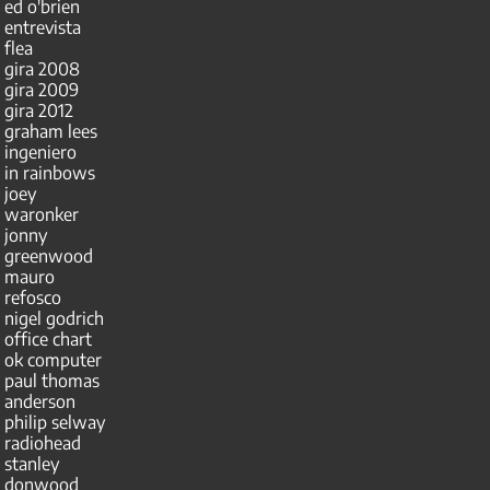
ed o'brien
entrevista
flea
gira 2008
gira 2009
gira 2012
graham lees
ingeniero
in rainbows
joey
waronker
jonny
greenwood
mauro
refosco
nigel godrich
office chart
ok computer
paul thomas
anderson
philip selway
radiohead
stanley
donwood