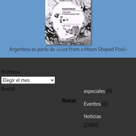
Argentina es parte de «Live from a Moon Shaped Pool»
Archivos
Buscar
especiales
(9)
Buscar
Eventos
(2)
Noticias
(2.650)