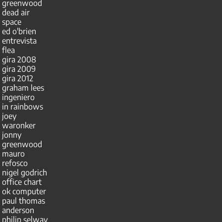
greenwood
dead air
space
ed o'brien
entrevista
flea
gira 2008
gira 2009
gira 2012
graham lees
ingeniero
in rainbows
joey
waronker
jonny
greenwood
mauro
refosco
nigel godrich
office chart
ok computer
paul thomas
anderson
philip selway