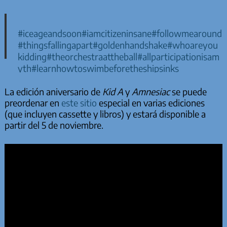
#iceageandsoon
#iamcitizeninsane
#followmearound
#thingsfallingapart
#goldenhandshake
#whoareyou
kidding
#theorchestraattheball
#allparticipationisam
yth
#learnhowtoswimbeforetheshipsinks
pic.twitter.com/wXLcORYsKu
La edición aniversario de
Kid A
y
Amnesiac
se puede
preordenar en
este sitio
especial en varias ediciones
— Radiohead (@radiohead)
September 7, 2021
(que incluyen cassette y libros) y estará disponible a
partir del 5 de noviembre.