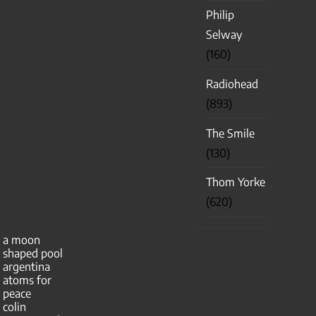
Philip
Selway
(160)
Radiohead
(893)
The Smile
(130)
Thom Yorke
(620)
a moon
shaped pool
argentina
atoms for
peace
colin