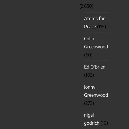
(2.650)
Atoms for
Peace
(119)
Colin
Greenwood
(60)
Ed O'Brien
(103)
Jonny
Greenwood
(273)
nigel
godrich
(10)