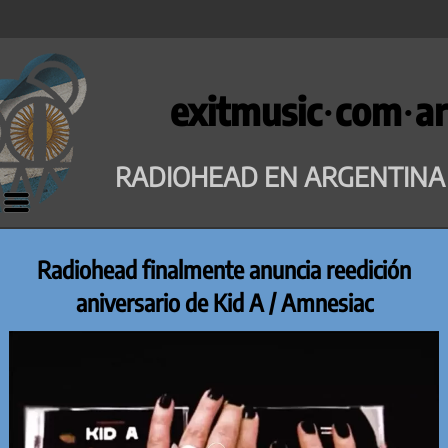
Saltar
al
exitmusic·com·ar
contenido
RADIOHEAD EN ARGENTINA
Radiohead finalmente anuncia reedición
aniversario de Kid A / Amnesiac