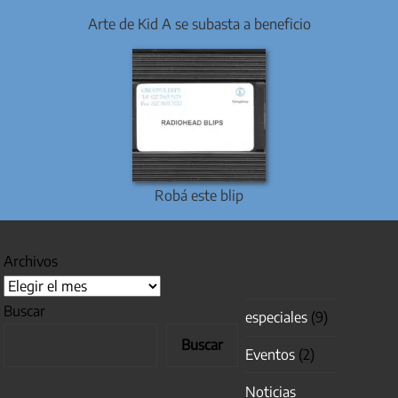
Arte de Kid A se subasta a beneficio
Robá este blip
Archivos
Buscar
especiales
(9)
Buscar
Eventos
(2)
Noticias