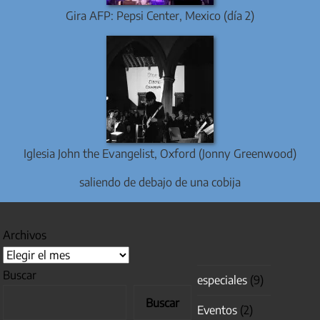
Gira AFP: Pepsi Center, Mexico (día 2)
Iglesia John the Evangelist, Oxford (Jonny Greenwood)
saliendo de debajo de una cobija
Archivos
Buscar
especiales
(9)
Buscar
Eventos
(2)