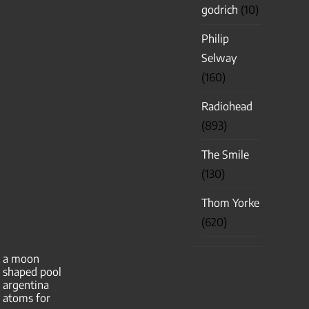
godrich
(10)
Philip
Selway
(160)
Radiohead
(893)
The Smile
(130)
Thom Yorke
(620)
a moon
shaped pool
argentina
atoms for