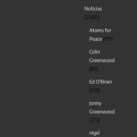
Noticias
(2.650)
Atoms for
Peace
(119)
Colin
Greenwood
(60)
Ed O'Brien
(103)
Jonny
Greenwood
(273)
nigel