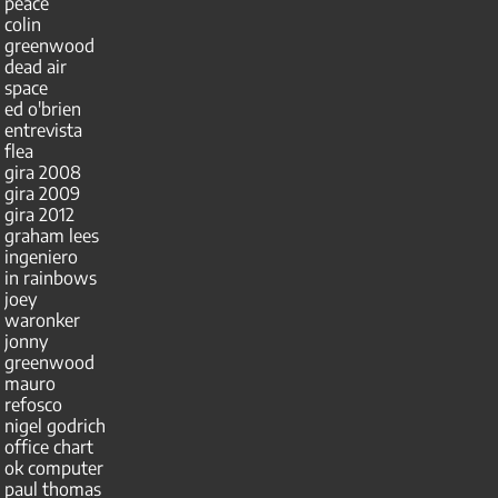
peace
colin
greenwood
dead air
space
ed o'brien
entrevista
flea
gira 2008
gira 2009
gira 2012
graham lees
ingeniero
in rainbows
joey
waronker
jonny
greenwood
mauro
refosco
nigel godrich
office chart
ok computer
paul thomas