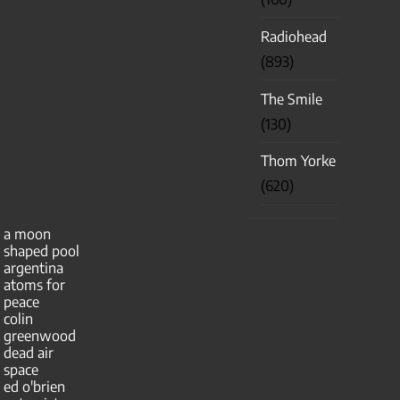
Radiohead
(893)
The Smile
(130)
Thom Yorke
(620)
a moon
shaped pool
argentina
atoms for
peace
colin
greenwood
dead air
space
ed o'brien