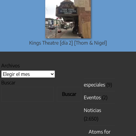
Kings Theatre [día 2] [Thom & Nigel]
Archivos
Buscar
especiales
(9)
Buscar
Eventos
(2)
Noticias
(2.650)
Atoms for