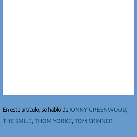
jonny greenwood
,
En este artículo, se habló de
the smile
,
thom yorke
,
tom skinner