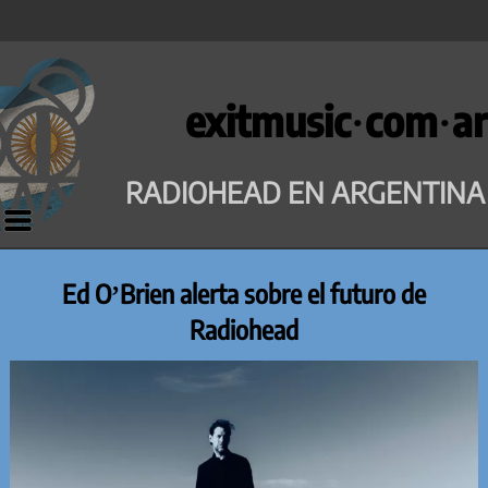
Saltar
al
exitmusic·com·ar
contenido
RADIOHEAD EN ARGENTINA
Ed O’Brien alerta sobre el futuro de
Radiohead