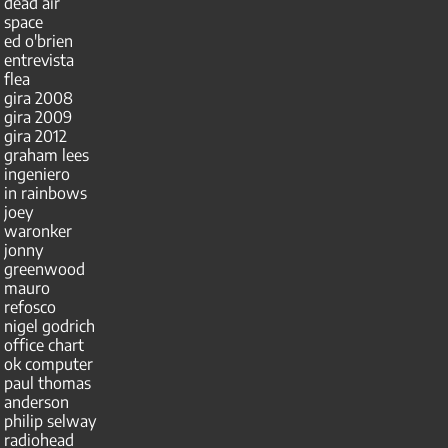
dead air
space
ed o'brien
entrevista
flea
gira 2008
gira 2009
gira 2012
graham lees
ingeniero
in rainbows
joey
waronker
jonny
greenwood
mauro
refosco
nigel godrich
office chart
ok computer
paul thomas
anderson
philip selway
radiohead