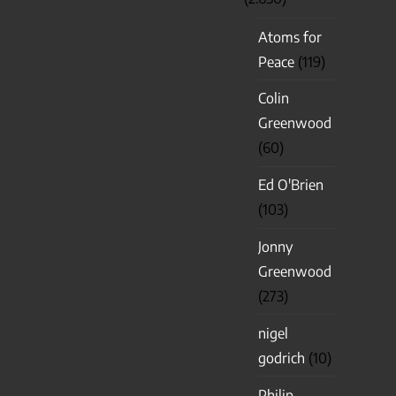
Atoms for
Peace
(119)
Colin
Greenwood
(60)
Ed O'Brien
(103)
Jonny
Greenwood
(273)
nigel
godrich
(10)
Philip