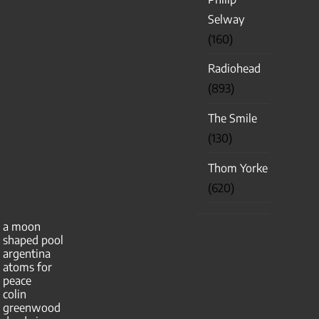
Selway
(160)
Radiohead
(893)
The Smile
(130)
Thom Yorke
(620)
a moon
shaped pool
argentina
atoms for
peace
colin
greenwood