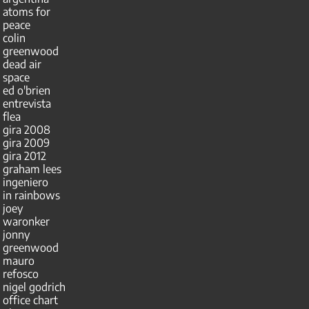
atoms for
peace
colin
greenwood
dead air
space
ed o'brien
entrevista
flea
gira 2008
gira 2009
gira 2012
graham lees
ingeniero
in rainbows
joey
waronker
jonny
greenwood
mauro
refosco
nigel godrich
office chart