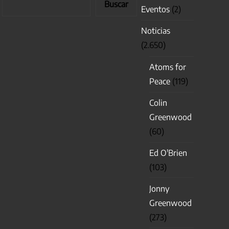
Buscar
Eventos
(2)
Noticias
(2.650)
Atoms for
Peace
(119)
Colin
Greenwood
(60)
Ed O'Brien
(103)
Jonny
Greenwood
(273)