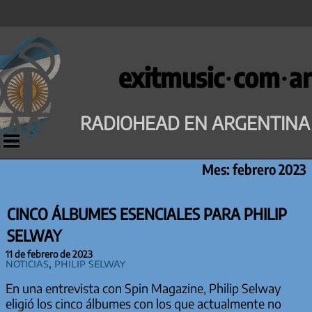
Saltar
al
exitmusic·com·ar
contenido
RADIOHEAD EN ARGENTINA
Mes:
febrero 2023
CINCO ÁLBUMES ESENCIALES PARA PHILIP
SELWAY
11 de febrero de 2023
Noticias
,
Philip Selway
En una entrevista con Spin Magazine, Philip Selway
eligió los cinco álbumes con los que actualmente no