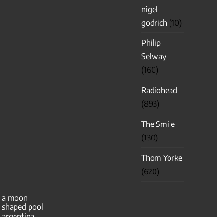
nigel
godrich
(10)
Philip
Selway
(160)
Radiohead
(893)
The Smile
(130)
Thom Yorke
(620)
a moon
shaped pool
argentina