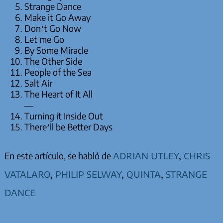
Strange Dance
Make it Go Away
Don’t Go Now
Let me Go
By Some Miracle
The Other Side
People of the Sea
Salt Air
The Heart of It All
—
Turning it Inside Out
There’ll be Better Days
adrian utley
,
chris
En este artículo, se habló de
vatalaro
,
philip selway
,
quinta
,
strange
dance