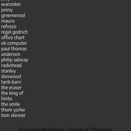
waronker
jonny
greenwood
mauro
refosco
nigel godrich
office chart
ok computer
paul thomas
anderson
philip selway
radiohead
stanley
donwood
tarik barri
the eraser
the king of
limbs
the smile
thom yorke
tom skinner
Tema para WordPress: Chronus de ThemeZee.