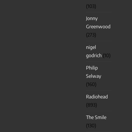
(103)
Jonny
Greenwood
(273)
nigel
godrich
(10)
Philip
Selway
(160)
Radiohead
(893)
The Smile
(130)