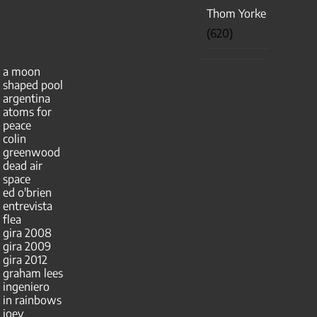
Thom Yorke
(620)
a moon
shaped pool
argentina
atoms for
peace
colin
greenwood
dead air
space
ed o'brien
entrevista
flea
gira 2008
gira 2009
gira 2012
graham lees
ingeniero
in rainbows
joey