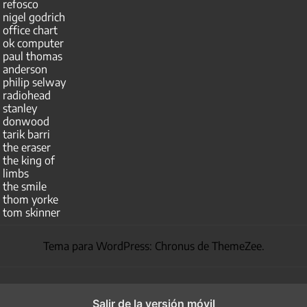
refosco
nigel godrich
office chart
ok computer
paul thomas
anderson
philip selway
radiohead
stanley
donwood
tarik barri
the eraser
the king of
limbs
the smile
thom yorke
tom skinner
Tema para WordPress: Chronus de ThemeZee.
Salir de la versión móvil