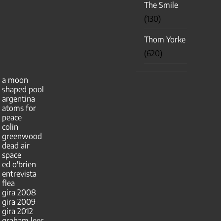
The Smile
(130)
Thom Yorke
(620)
a moon
shaped pool
argentina
atoms for
peace
colin
greenwood
dead air
space
ed o'brien
entrevista
flea
gira 2008
gira 2009
gira 2012
graham lees