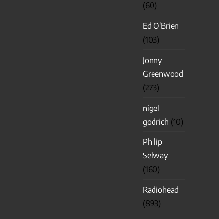
(60)
Ed O'Brien
(103)
Jonny
Greenwood
(273)
nigel
godrich
(10)
Philip
Selway
(160)
Radiohead
(893)