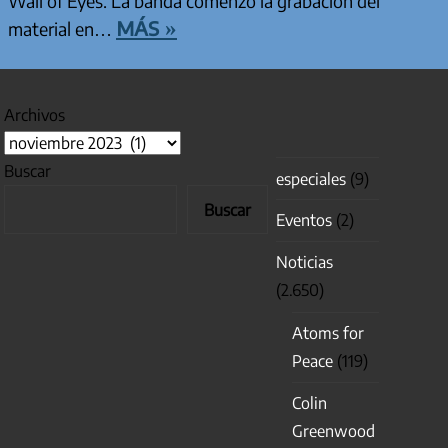
Wall of Eyes. La banda comenzó la grabación del
más »
material en…
Archivos
Buscar
especiales
(9)
Buscar
Eventos
(2)
Noticias
(2.650)
Atoms for
Peace
(119)
Colin
Greenwood