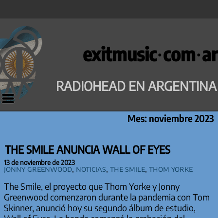
Saltar
al
exitmusic·com·ar
contenido
RADIOHEAD EN ARGENTINA
Mes:
noviembre 2023
THE SMILE ANUNCIA WALL OF EYES
13 de noviembre de 2023
Jonny Greenwood
,
Noticias
,
The Smile
,
Thom Yorke
The Smile, el proyecto que Thom Yorke y Jonny
Greenwood comenzaron durante la pandemia con Tom
Skinner, anunció hoy su segundo álbum de estudio,