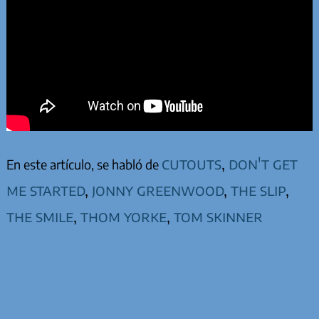
cutouts
,
don't get
En este artículo, se habló de
me started
,
jonny greenwood
,
the slip
,
the smile
,
thom yorke
,
tom skinner