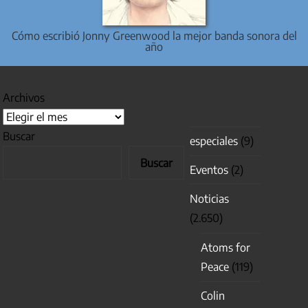
Cómo escribió Jonny Greenwood la mejor banda sonora del
año
Archivos
Buscar
especiales
(9)
Buscar
Eventos
(2)
Noticias
(2.650)
Atoms for
Peace
(119)
Colin