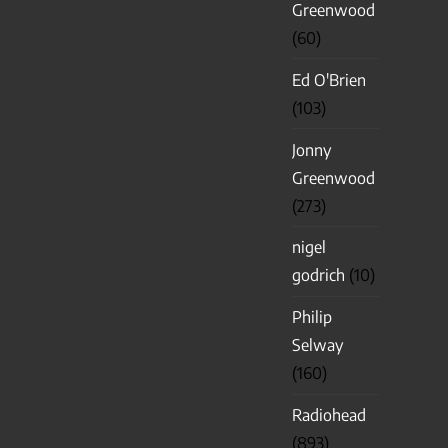
Greenwood
(60)
Ed O'Brien
(103)
Jonny
Greenwood
(273)
nigel
godrich
(10)
Philip
Selway
(160)
Radiohead
(893)