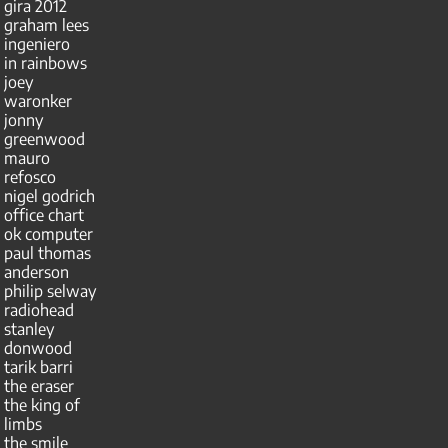
gira 2012
graham lees
ingeniero
in rainbows
joey
waronker
jonny
greenwood
mauro
refosco
nigel godrich
office chart
ok computer
paul thomas
anderson
philip selway
radiohead
stanley
donwood
tarik barri
the eraser
the king of
limbs
the smile