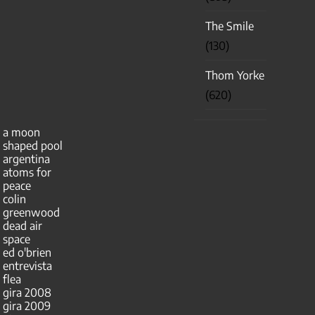
The Smile
(130)
Thom Yorke
(620)
a moon
shaped pool
argentina
atoms for
peace
colin
greenwood
dead air
space
ed o'brien
entrevista
flea
gira 2008
gira 2009