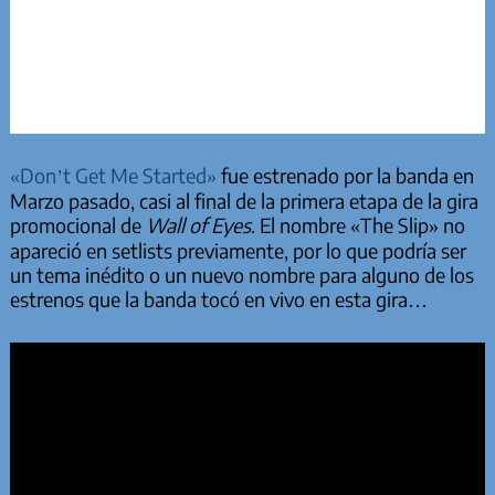
«Don’t Get Me Started»
fue estrenado por la banda en
Marzo pasado, casi al final de la primera etapa de la gira
promocional de
Wall of Eyes
. El nombre «The Slip» no
apareció en setlists previamente, por lo que podría ser
un tema inédito o un nuevo nombre para alguno de los
estrenos que la banda tocó en vivo en esta gira…