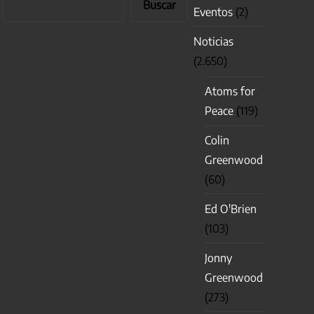
Buscar
Eventos
(2)
Noticias
(2.650)
Atoms for
Peace
(119)
Colin
Greenwood
(60)
Ed O'Brien
(103)
Jonny
Greenwood
(273)