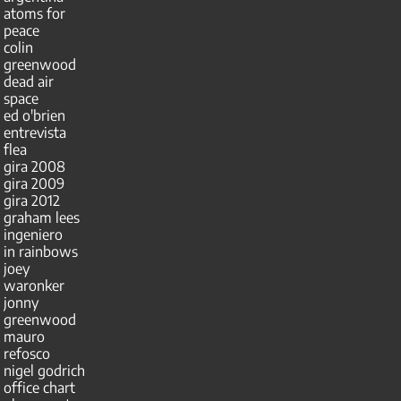
atoms for
peace
colin
greenwood
dead air
space
ed o'brien
entrevista
flea
gira 2008
gira 2009
gira 2012
graham lees
ingeniero
in rainbows
joey
waronker
jonny
greenwood
mauro
refosco
nigel godrich
office chart