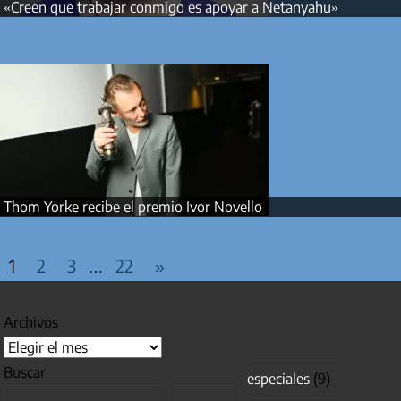
«Creen que trabajar conmigo es apoyar a Netanyahu»
Thom Yorke recibe el premio Ivor Novello
PAGINACIÓN DE ENTRADAS
Entradas
1
2
3
22
»
…
siguientes
Archivos
Buscar
especiales
(9)