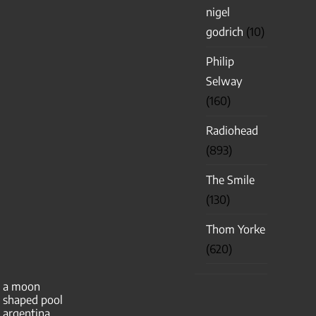
nigel
godrich
(10)
Philip
Selway
(160)
Radiohead
(893)
The Smile
(130)
Thom Yorke
(620)
a moon
shaped pool
argentina