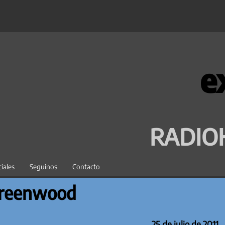
e
RADIO
iales
Seguinos
Contacto
 Greenwood
25 de julio de 2011