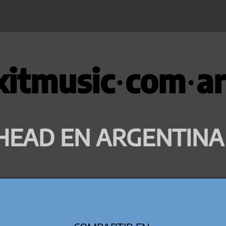
xitmusic·com·ar
HEAD EN ARGENTINA