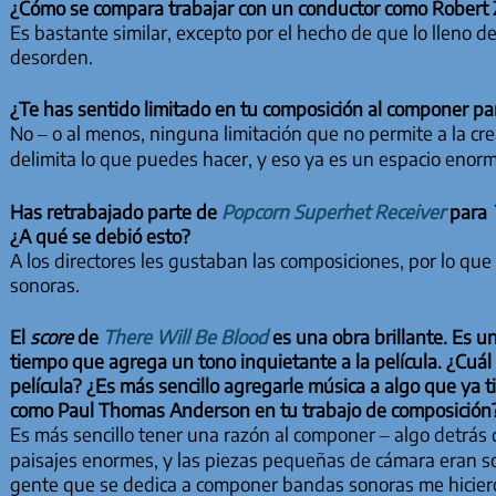
¿Cómo se compara trabajar con un conductor como Robert Z
Es bastante similar, excepto por el hecho de que lo lleno de
desorden.
¿Te has sentido limitado en tu composición al componer p
No – o al menos, ninguna limitación que no permite a la cre
delimita lo que puedes hacer, y eso ya es un espacio enorm
Has retrabajado parte de
Popcorn Superhet Receiver
para
¿A qué se debió esto?
A los directores les gustaban las composiciones, por lo q
sonoras.
El
score
de
There Will Be Blood
es una obra brillante. Es u
tiempo que agrega un tono inquietante a la película. ¿Cuá
película? ¿Es más sencillo agregarle música a algo que ya t
como Paul Thomas Anderson en tu trabajo de composición
Es más sencillo tener una razón al componer – algo detrás 
paisajes enormes, y las piezas pequeñas de cámara eran so
gente que se dedica a componer bandas sonoras me hicieron 