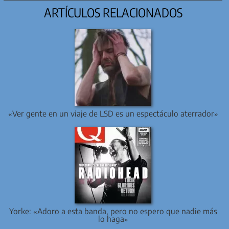
ARTÍCULOS RELACIONADOS
«Ver gente en un viaje de LSD es un espectáculo aterrador»
Yorke: «Adoro a esta banda, pero no espero que nadie más
lo haga»