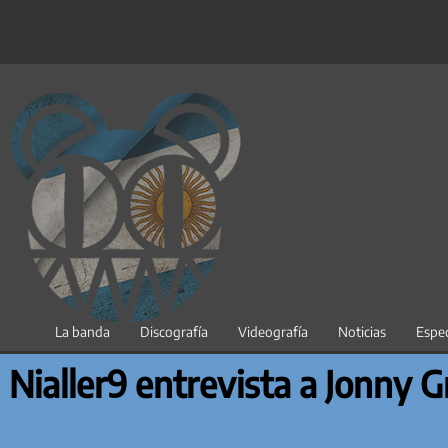
Saltar
al
contenido
La banda
Discografía
Videografía
Noticias
Espec
Nialler9 entrevista a Jonny