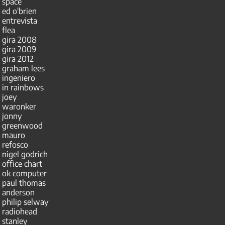
space
ed o'brien
entrevista
flea
gira 2008
gira 2009
gira 2012
graham lees
ingeniero
in rainbows
joey
waronker
jonny
greenwood
mauro
refosco
nigel godrich
office chart
ok computer
paul thomas
anderson
philip selway
radiohead
stanley