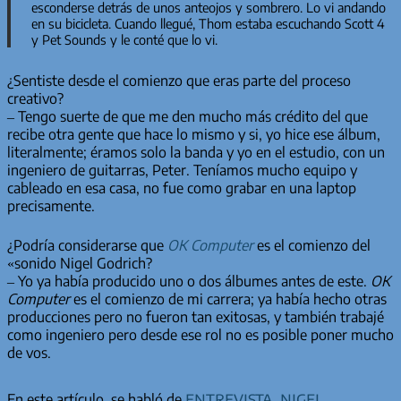
esconderse detrás de unos anteojos y sombrero. Lo vi andando
en su bicicleta. Cuando llegué, Thom estaba escuchando
Scott 4
y
Pet Sounds
y le conté que lo vi.
¿Sentiste desde el comienzo que eras parte del proceso
creativo?
– Tengo suerte de que me den mucho más crédito del que
recibe otra gente que hace lo mismo y si, yo hice ese álbum,
literalmente; éramos solo la banda y yo en el estudio, con un
ingeniero de guitarras, Peter. Teníamos mucho equipo y
cableado en esa casa, no fue como grabar en una laptop
precisamente.
¿Podría considerarse que
OK Computer
es el comienzo del
«sonido Nigel Godrich?
– Yo ya había producido uno o dos álbumes antes de este.
OK
Computer
es el comienzo de mi carrera; ya había hecho otras
producciones pero no fueron tan exitosas, y también trabajé
como ingeniero pero desde ese rol no es posible poner mucho
de vos.
entrevista
,
nigel
En este artículo, se habló de