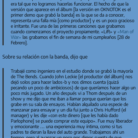
era tal que no logramos hacerlas funcionar. El hecho de que la
versión que aparece en el álbum [la versión en
OKNOTOK
es el
primer demo que grabó la banda] es la que se da a conocer,
representa una falla mía [como productor] y es un poco gracioso
e irritante. Fue una de las primeras canciones que grabamos
cuando comenzamos el proyecto propiamente. «Lift» y
«Man of
War»
las grabamos el fin de semana de mi cumpleaños [28 de
Febrero].
Sobre su relación con la banda, dijo que
Trabajé como ingeniero en el estudio donde se grabó la mayoría
de
The Bends
. Cuando John Leckie [el productor del álbum] nos
dejó solos para hacer lados-b y nos dimos cuenta (quizá
pecando un poco de ambiciosos) de que queríamos hacer algo un
poco más jugado. Un año después vi a Thom después de un
show y me dijo que me iban a llamar porque querían que los
grabe en su sala de ensayos. Habían alquilado una especie de
manzanar para ensayar y un día fui junto a Chris Hufford (el
manager) y les dije «con este dinero [que les había dado
Parlophone] se puede comprar este equipo». Fue muy liberador
y emocionante … una experiencia muy íntima, como si tus
padres te dieran la llave del auto grande. Trabajamos ahí un
tiempo, pero al avanzar un poco nos dimos cuenta de que