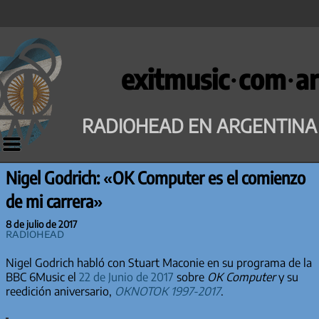
Saltar
al
exitmusic·com·ar
contenido
RADIOHEAD EN ARGENTINA
Nigel Godrich: «OK Computer es el comienzo
de mi carrera»
8 de julio de 2017
Radiohead
Nigel Godrich habló con Stuart Maconie en su programa de la
BBC 6Music el
22 de Junio de 2017
sobre
OK Computer
y su
reedición aniversario,
OKNOTOK 1997-2017
.