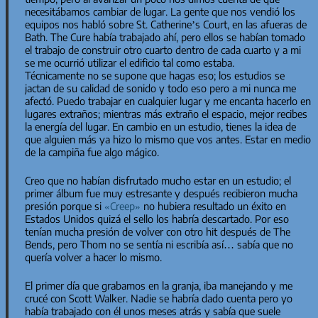
necesitábamos cambiar de lugar. La gente que nos vendió los
equipos nos habló sobre St. Catherine’s Court, en las afueras de
Bath. The Cure había trabajado ahí, pero ellos se habían tomado
el trabajo de construir otro cuarto dentro de cada cuarto y a mi
se me ocurrió utilizar el edificio tal como estaba.
Técnicamente no se supone que hagas eso; los estudios se
jactan de su calidad de sonido y todo eso pero a mi nunca me
afectó. Puedo trabajar en cualquier lugar y me encanta hacerlo en
lugares extraños; mientras más extraño el espacio, mejor recibes
la energía del lugar. En cambio en un estudio, tienes la idea de
que alguien más ya hizo lo mismo que vos antes. Estar en medio
de la campiña fue algo mágico.
Creo que no habían disfrutado mucho estar en un estudio; el
primer álbum fue muy estresante y después recibieron mucha
presión porque si
«Creep»
no hubiera resultado un éxito en
Estados Unidos quizá el sello los habría descartado. Por eso
tenían mucha presión de volver con otro hit después de
The
Bends
, pero Thom no se sentía ni escribía así… sabía que no
quería volver a hacer lo mismo.
El primer día que grabamos en la granja, iba manejando y me
crucé con Scott Walker. Nadie se habría dado cuenta pero yo
había trabajado con él unos meses atrás y sabía que suele