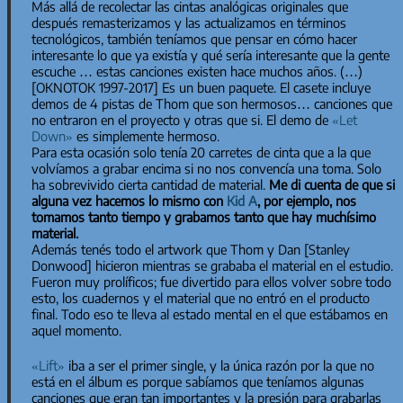
Más allá de recolectar las cintas analógicas originales que
después remasterizamos y las actualizamos en términos
tecnológicos, también teníamos que pensar en cómo hacer
interesante lo que ya existía y qué sería interesante que la gente
escuche … estas canciones existen hace muchos años. (…)
[
OKNOTOK 1997-2017
] Es un buen paquete. El casete incluye
demos de 4 pistas de Thom que son hermosos… canciones que
no entraron en el proyecto y otras que si. El demo de
«Let
Down»
es simplemente hermoso.
Para esta ocasión solo tenía 20 carretes de cinta que a la que
volvíamos a grabar encima si no nos convencía una toma. Solo
ha sobrevivido cierta cantidad de material.
Me di cuenta de que si
alguna vez hacemos lo mismo con
Kid A
, por ejemplo, nos
tomamos tanto tiempo y grabamos tanto que hay muchísimo
material.
Además tenés todo el artwork que Thom y Dan [Stanley
Donwood] hicieron mientras se grababa el material en el estudio.
Fueron muy prolíficos; fue divertido para ellos volver sobre todo
esto, los cuadernos y el material que no entró en el producto
final. Todo eso te lleva al estado mental en el que estábamos en
aquel momento.
«Lift»
iba a ser el primer single, y la única razón por la que no
está en el álbum es porque sabíamos que teníamos algunas
canciones que eran tan importantes y la presión para grabarlas