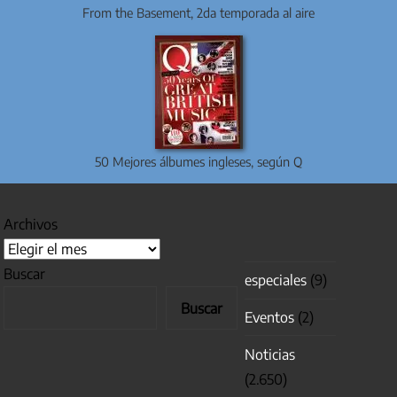
From the Basement, 2da temporada al aire
50 Mejores álbumes ingleses, según Q
Archivos
Buscar
especiales
(9)
Buscar
Eventos
(2)
Noticias
(2.650)