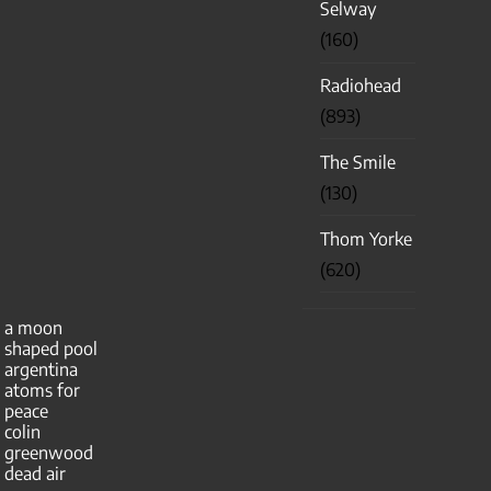
Selway
(160)
Radiohead
(893)
The Smile
(130)
Thom Yorke
(620)
a moon
shaped pool
argentina
atoms for
peace
colin
greenwood
dead air