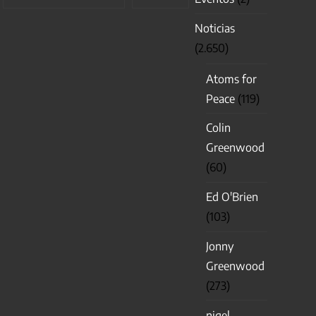
Noticias
(2.650)
Atoms for
Peace
(119)
Colin
Greenwood
(60)
Ed O'Brien
(103)
Jonny
Greenwood
(273)
nigel