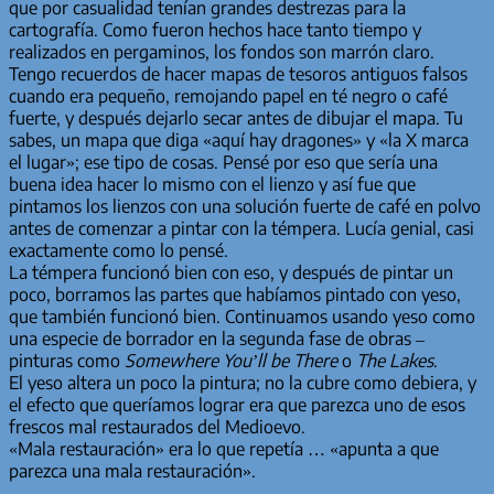
que por casualidad tenían grandes destrezas para la
cartografía. Como fueron hechos hace tanto tiempo y
realizados en pergaminos, los fondos son marrón claro.
Tengo recuerdos de hacer mapas de tesoros antiguos falsos
cuando era pequeño, remojando papel en té negro o café
fuerte, y después dejarlo secar antes de dibujar el mapa. Tu
sabes, un mapa que diga «aquí hay dragones» y «la X marca
el lugar»; ese tipo de cosas. Pensé por eso que sería una
buena idea hacer lo mismo con el lienzo y así fue que
pintamos los lienzos con una solución fuerte de café en polvo
antes de comenzar a pintar con la témpera. Lucía genial, casi
exactamente como lo pensé.
La témpera funcionó bien con eso, y después de pintar un
poco, borramos las partes que habíamos pintado con yeso,
que también funcionó bien. Continuamos usando yeso como
una especie de borrador en la segunda fase de obras –
pinturas como
Somewhere You’ll be There
o
The Lakes
.
El yeso altera un poco la pintura; no la cubre como debiera, y
el efecto que queríamos lograr era que parezca uno de esos
frescos mal restaurados del Medioevo.
«Mala restauración» era lo que repetía … «apunta a que
parezca una mala restauración».