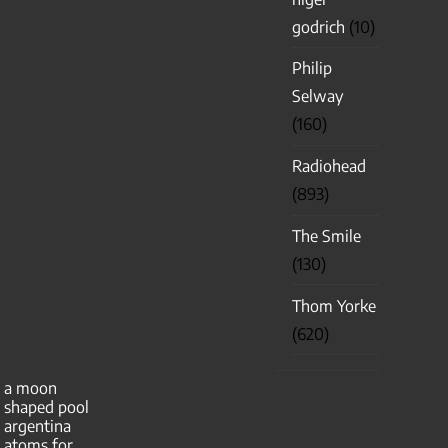
godrich
(10)
Philip
Selway
(160)
Radiohead
(893)
The Smile
(130)
Thom Yorke
(620)
a moon
shaped pool
argentina
atoms for