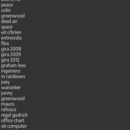
peace
colin
greenwood
dead air
space
ed o'brien
entrevista
flea
gira 2008
gira 2009
gira 2012
graham lees
ingeniero
in rainbows
joey
waronker
jonny
greenwood
mauro
refosco
nigel godrich
office chart
ok computer