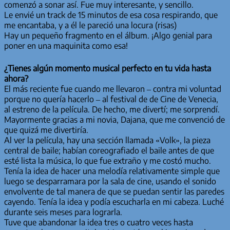
comenzó a sonar así. Fue muy interesante, y sencillo.
Le envié un track de 15 minutos de esa cosa respirando, que
me encantaba, y a él le pareció una locura (risas)
Hay un pequeño fragmento en el álbum. ¡Algo genial para
poner en una maquinita como esa!
¿Tienes algún momento musical perfecto en tu vida hasta
ahora?
El más reciente fue cuando me llevaron – contra mi voluntad
porque no quería hacerlo – al festival de de Cine de Venecia,
al estreno de la película. De hecho, me divertí; me sorprendí.
Mayormente gracias a mi novia, Dajana, que me convenció de
que quizá me divertiría.
Al ver la película, hay una sección llamada «Volk», la pieza
central de baile; habían coreografiado el baile antes de que
esté lista la música, lo que fue extraño y me costó mucho.
Tenía la idea de hacer una melodía relativamente simple que
luego se desparramara por la sala de cine, usando el sonido
envolvente de tal manera de que se puedan sentir las paredes
cayendo. Tenía la idea y podía escucharla en mi cabeza. Luché
durante seis meses para lograrla.
Tuve que abandonar la idea tres o cuatro veces hasta