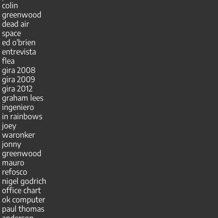
colin
greenwood
dead air
space
ed o'brien
entrevista
flea
gira 2008
gira 2009
gira 2012
graham lees
ingeniero
in rainbows
joey
waronker
jonny
greenwood
mauro
refosco
nigel godrich
office chart
ok computer
paul thomas