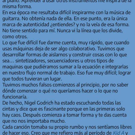
al piano. Aprender a usar otros instrumentos me inspira de la
misma forma.
En esa época me resultaba difícil inspirarme con la música de
guitarra. No obtenía nada de ella. En ese punto, era la única
marca de autenticidad ¿entiendes? y no la veía de esa forma.
No tiene sentido para mí. Nunca vi la línea que los divide,
como otros.
Lo que fue difícil fue darme cuenta, muy rápido, que cuando
usas máquinas deja de ser algo colaborativo. Tuvimos que
desarrollar formas de aislarnos y construir cosas con lo que
sea… sintetizadores, secuenciadores u otros tipos de
maquinas que pudiéramos sumar a la ecuación e integrarlas
en nuestro flujo normal de trabajo. Eso fue muy difícil; lograr
que todos tuvieran un lugar.
Tuvimos muchos falsos comienzos al principio, por no saber
dónde comenzar o qué no queríamos hacer o lo que no
funcionaría.
De hecho, Nigel Godrich ha estado escuchando todas las
cintas y dice que es fascinante porque en las primeras solo
hay caos. Después comienza a tomar forma y te das cuenta
que no nos importaba mucho.
Cada canción tomaba su propio rumbo y nos sentíamos libres
de hacer eso. Creo que me refiero más al período de
Kid A
y