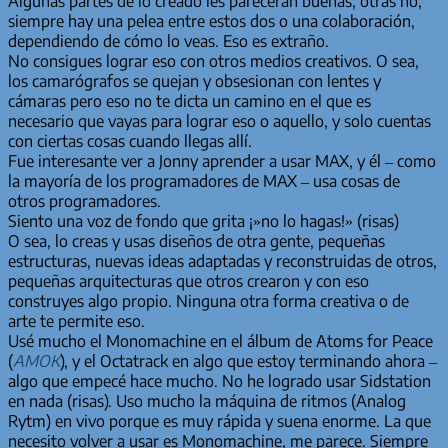
Algunas partes de lo creado les parecerán buenas, otras no;
siempre hay una pelea entre estos dos o una colaboración,
dependiendo de cómo lo veas. Eso es extraño.
No consigues lograr eso con otros medios creativos. O sea,
los camarógrafos se quejan y obsesionan con lentes y
cámaras pero eso no te dicta un camino en el que es
necesario que vayas para lograr eso o aquello, y solo cuentas
con ciertas cosas cuando llegas allí.
Fue interesante ver a Jonny aprender a usar MAX, y él – como
la mayoría de los programadores de MAX – usa cosas de
otros programadores.
Siento una voz de fondo que grita ¡»no lo hagas!» (risas)
O sea, lo creas y usas diseños de otra gente, pequeñas
estructuras, nuevas ideas adaptadas y reconstruidas de otros,
pequeñas arquitecturas que otros crearon y con eso
construyes algo propio. Ninguna otra forma creativa o de
arte te permite eso.
Usé mucho el Monomachine en el álbum de Atoms for Peace
(
AMOK
), y el Octatrack en algo que estoy terminando ahora –
algo que empecé hace mucho. No he logrado usar Sidstation
en nada (risas). Uso mucho la máquina de ritmos (Analog
Rytm) en vivo porque es muy rápida y suena enorme. La que
necesito volver a usar es Monomachine, me parece. Siempre