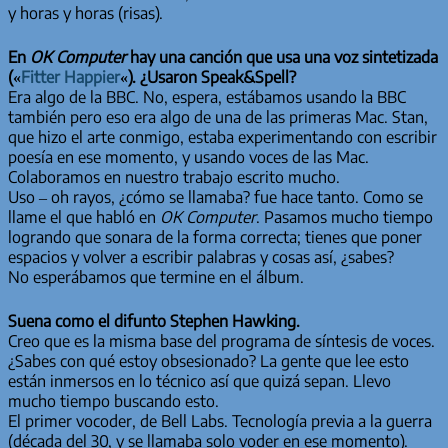
y horas y horas (risas).
En
OK Computer
hay una canción que usa una voz sintetizada
(«
Fitter Happier
«). ¿Usaron Speak&Spell?
Era algo de la BBC. No, espera, estábamos usando la BBC
también pero eso era algo de una de las primeras Mac. Stan,
que hizo el arte conmigo, estaba experimentando con escribir
poesía en ese momento, y usando voces de las Mac.
Colaboramos en nuestro trabajo escrito mucho.
Uso – oh rayos, ¿cómo se llamaba? fue hace tanto. Como se
llame el que habló en
OK Computer
. Pasamos mucho tiempo
logrando que sonara de la forma correcta; tienes que poner
espacios y volver a escribir palabras y cosas así, ¿sabes?
No esperábamos que termine en el álbum.
Suena como el difunto Stephen Hawking.
Creo que es la misma base del programa de síntesis de voces.
¿Sabes con qué estoy obsesionado? La gente que lee esto
están inmersos en lo técnico así que quizá sepan. Llevo
mucho tiempo buscando esto.
El primer vocoder, de Bell Labs. Tecnología previa a la guerra
(década del 30, y se llamaba solo voder en ese momento).