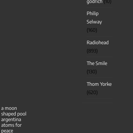
godrich
(10)
Philip
Selway
(160)
Radiohead
(893)
The Smile
(130)
Thom Yorke
(620)
a moon
shaped pool
argentina
atoms for
peace