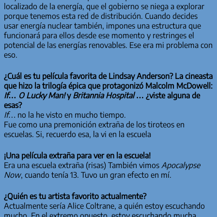
localizado de la energía, que el gobierno se niega a explorar
porque tenemos esta red de distribución. Cuando decides
usar energía nuclear también, impones una estructura que
funcionará para ellos desde ese momento y restringes el
potencial de las energías renovables. Ese era mi problema con
eso.
¿Cuál es tu película favorita de Lindsay Anderson? La cineasta
que hizo la trilogía épica que protagonizó Malcolm McDowell:
If… O Lucky Man!
y
Britannia Hospital
… ¿viste alguna de
esas?
If…
no la he visto en mucho tiempo.
Fue como una premonición extraña de los tiroteos en
escuelas. Si, recuerdo esa, la vi en la escuela
¡Una película extraña para ver en la escuela!
Era una escuela extraña (risas) También vimos
Apocalypse
Now
, cuando tenía 13. Tuvo un gran efecto en mí.
¿Quién es tu artista favorito actualmente?
Actualmente sería Alice Coltrane, a quién estoy escuchando
mucho. En el extremo opuesto, estoy escuchando mucha