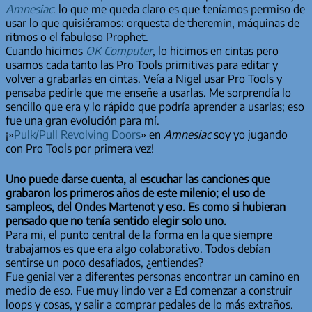
Amnesiac
: lo que me queda claro es que teníamos permiso de
usar lo que quisiéramos: orquesta de theremin, máquinas de
ritmos o el fabuloso Prophet.
Cuando hicimos
OK Computer
, lo hicimos en cintas pero
usamos cada tanto las Pro Tools primitivas para editar y
volver a grabarlas en cintas. Veía a Nigel usar Pro Tools y
pensaba pedirle que me enseñe a usarlas. Me sorprendía lo
sencillo que era y lo rápido que podría aprender a usarlas; eso
fue una gran evolución para mí.
¡»
Pulk/Pull Revolving Doors
» en
Amnesiac
soy yo jugando
con Pro Tools por primera vez!
Uno puede darse cuenta, al escuchar las canciones que
grabaron los primeros años de este milenio; el uso de
sampleos, del Ondes Martenot y eso. Es como si hubieran
pensado que no tenía sentido elegir solo uno.
Para mi, el punto central de la forma en la que siempre
trabajamos es que era algo colaborativo. Todos debían
sentirse un poco desafiados, ¿entiendes?
Fue genial ver a diferentes personas encontrar un camino en
medio de eso. Fue muy lindo ver a Ed comenzar a construir
loops y cosas, y salir a comprar pedales de lo más extraños.