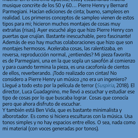
musique concrète de los 50 y 60… Pierre Henry y Bernard
Parmegiani. Hacían ediciones de cinta; bueno, sampleos en
realidad. Los primeros conceptos de sampleo vienen de estos
tipos para mi; hicieron muchos montajes de cosas muy
extrañas (risas). Ayer escuché algo que hizo Pierre Henry con
puertas que crujían. Bastante inescuchable, pero fascinante!
Además de eso hay muchas colaboraciones que hizo que son
montajes hermosos. Aceleraba cosas, las ralentizaba, en
reversa, reproducción normal, ¿entiendes? Mi pieza favorita
es de Parmegiani, una en la que sopla un saxofón al comienzo
y para cuando termina la pieza, es una cacofonía de cientos
de ellos, reverberando. ¡Todo realizado con cintas! No
considero a Pierre Henry un músico ¿no era un ingeniero?
Llegué a todo esto por la película de terror (
Suspiria
, 2018). El
director, Luca Guadagnino, me llevó a escuchar y estudiar ese
tipo de cosas por lo que buscaba lograr. Cosas que conocía
pero que ahora disfruto de escuchar.
Y también está Ben Vida, que es bastante minimalista y
alborotador. Es como si hiciera esculturas con la música. Usa
tonos simples y no hay espacios entre ellos. O sea, nada como
mi material (con voces generadas por tonos).