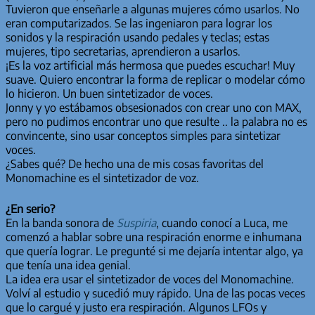
Tuvieron que enseñarle a algunas mujeres cómo usarlos. No
eran computarizados. Se las ingeniaron para lograr los
sonidos y la respiración usando pedales y teclas; estas
mujeres, tipo secretarias, aprendieron a usarlos.
¡Es la voz artificial más hermosa que puedes escuchar! Muy
suave. Quiero encontrar la forma de replicar o modelar cómo
lo hicieron. Un buen sintetizador de voces.
Jonny y yo estábamos obsesionados con crear uno con MAX,
pero no pudimos encontrar uno que resulte .. la palabra no es
convincente, sino usar conceptos simples para sintetizar
voces.
¿Sabes qué? De hecho una de mis cosas favoritas del
Monomachine es el sintetizador de voz.
¿En serio?
En la banda sonora de
Suspiria
, cuando conocí a Luca, me
comenzó a hablar sobre una respiración enorme e inhumana
que quería lograr. Le pregunté si me dejaría intentar algo, ya
que tenía una idea genial.
La idea era usar el sintetizador de voces del Monomachine.
Volví al estudio y sucedió muy rápido. Una de las pocas veces
que lo cargué y justo era respiración. Algunos LFOs y