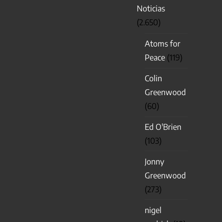
Noticias
(2.650)
Atoms for
Peace
(119)
Colin
Greenwood
(60)
Ed O'Brien
(103)
Jonny
Greenwood
(273)
nigel