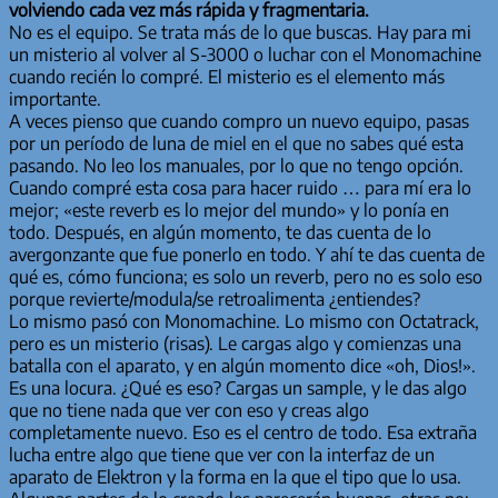
volviendo cada vez más rápida y fragmentaria.
No es el equipo. Se trata más de lo que buscas. Hay para mi
un misterio al volver al S-3000 o luchar con el Monomachine
cuando recién lo compré. El misterio es el elemento más
importante.
A veces pienso que cuando compro un nuevo equipo, pasas
por un período de luna de miel en el que no sabes qué esta
pasando. No leo los manuales, por lo que no tengo opción.
Cuando compré esta cosa para hacer ruido … para mí era lo
mejor; «este reverb es lo mejor del mundo» y lo ponía en
todo. Después, en algún momento, te das cuenta de lo
avergonzante que fue ponerlo en todo. Y ahí te das cuenta de
qué es, cómo funciona; es solo un reverb, pero no es solo eso
porque revierte/modula/se retroalimenta ¿entiendes?
Lo mismo pasó con Monomachine. Lo mismo con Octatrack,
pero es un misterio (risas). Le cargas algo y comienzas una
batalla con el aparato, y en algún momento dice «oh, Dios!».
Es una locura. ¿Qué es eso? Cargas un sample, y le das algo
que no tiene nada que ver con eso y creas algo
completamente nuevo. Eso es el centro de todo. Esa extraña
lucha entre algo que tiene que ver con la interfaz de un
aparato de Elektron y la forma en la que el tipo que lo usa.