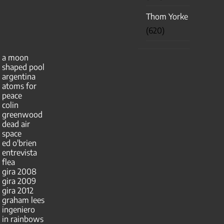
Thom Yorke
(620)
a moon
shaped pool
argentina
atoms for
peace
colin
greenwood
dead air
space
ed o'brien
entrevista
flea
gira 2008
gira 2009
gira 2012
graham lees
ingeniero
in rainbows