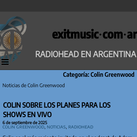
Saltar
al
exitmusic·com·ar
contenido
RADIOHEAD EN ARGENTINA
Categoría:
Colin Greenwood
Noticias de Colin Greenwood
COLIN SOBRE LOS PLANES PARA LOS
SHOWS EN VIVO
6 de septiembre de 2025
Colin Greenwood
,
Noticias
,
Radiohead