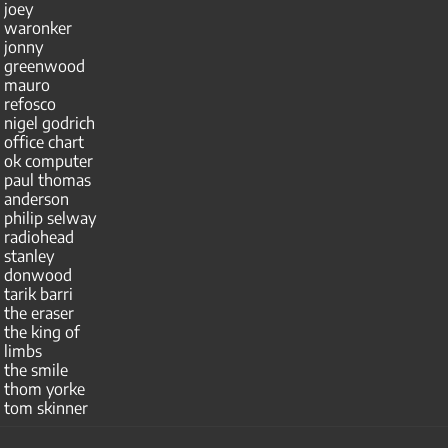
joey
waronker
jonny
greenwood
mauro
refosco
nigel godrich
office chart
ok computer
paul thomas
anderson
philip selway
radiohead
stanley
donwood
tarik barri
the eraser
the king of
limbs
the smile
thom yorke
tom skinner