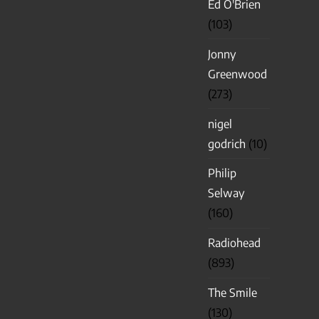
Ed O'Brien
(103)
Jonny
Greenwood
(273)
nigel
godrich
(10)
Philip
Selway
(160)
Radiohead
(893)
The Smile
(130)