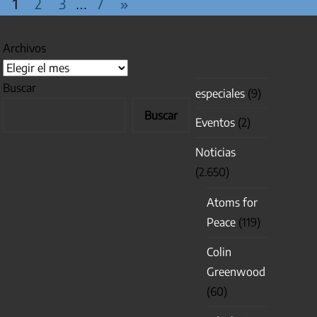
Entradas
1
2
3
7
»
…
siguientes
Archivos
Buscar
especiales
(9)
Buscar
Eventos
(2)
Noticias
(2.650)
Atoms for
Peace
(119)
Colin
Greenwood
(60)