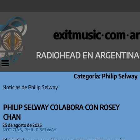
Saltar
al
exitmusic·com·ar
contenido
RADIOHEAD EN ARGENTINA
Categoría:
Philip Selway
Noticias de Philip Selway
PHILIP SELWAY COLABORA CON ROSEY
CHAN
25 de agosto de 2025
Noticias
,
Philip Selway