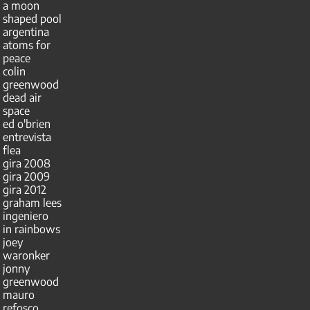
a moon
shaped pool
argentina
atoms for
peace
colin
greenwood
dead air
space
ed o'brien
entrevista
flea
gira 2008
gira 2009
gira 2012
graham lees
ingeniero
in rainbows
joey
waronker
jonny
greenwood
mauro
refosco