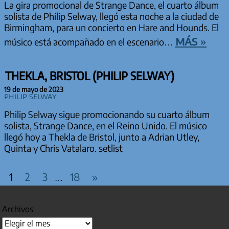
La gira promocional de Strange Dance, el cuarto álbum
solista de Philip Selway, llegó esta noche a la ciudad de
Birmingham, para un concierto en Hare and Hounds. El
más »
músico está acompañado en el escenario…
THEKLA, BRISTOL (PHILIP SELWAY)
19 de mayo de 2023
Philip Selway
Philip Selway sigue promocionando su cuarto álbum
solista, Strange Dance, en el Reino Unido. El músico
llegó hoy a Thekla de Bristol, junto a Adrian Utley,
Quinta y Chris Vatalaro. setlist
PAGINACIÓN DE ENTRADAS
Entradas
1
2
3
18
»
…
siguientes
Archivos