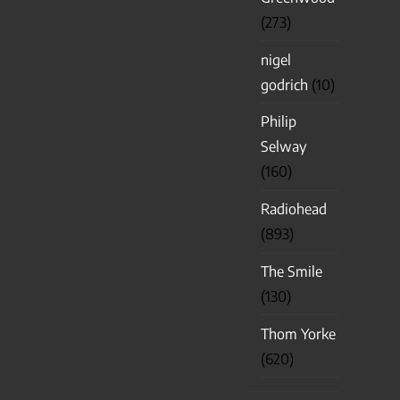
(273)
nigel
godrich
(10)
Philip
Selway
(160)
Radiohead
(893)
The Smile
(130)
Thom Yorke
(620)