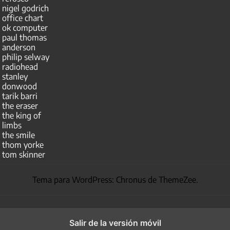
nigel godrich
office chart
ok computer
paul thomas
anderson
philip selway
radiohead
stanley
donwood
tarik barri
the eraser
the king of
limbs
the smile
thom yorke
tom skinner
Tema para WordPress: Chronus de ThemeZee.
Salir de la versión móvil