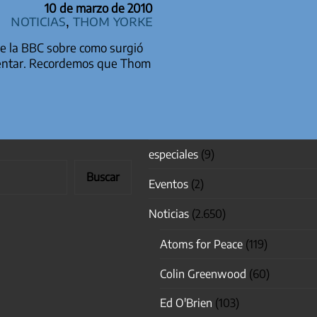
10 de marzo de 2010
Noticias
,
Thom Yorke
de la BBC sobre como surgió
mentar. Recordemos que Thom
especiales
(9)
Buscar
Eventos
(2)
Noticias
(2.650)
Atoms for Peace
(119)
Colin Greenwood
(60)
Ed O'Brien
(103)