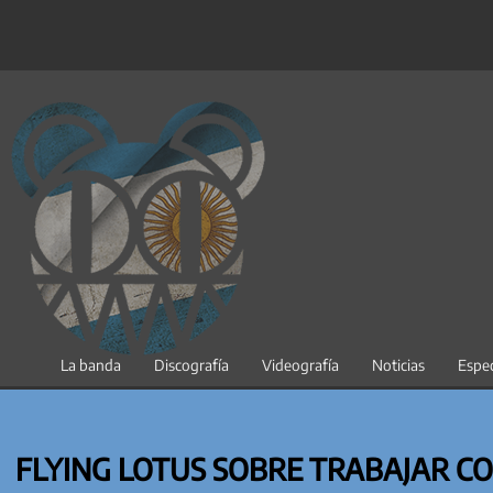
Saltar
al
contenido
La banda
Discografía
Videografía
Noticias
Espec
FLYING LOTUS SOBRE TRABAJAR C