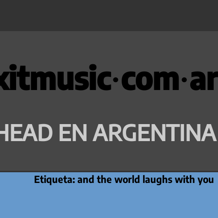
xitmusic·com·ar
HEAD EN ARGENTINA
Etiqueta:
and the world laughs with you