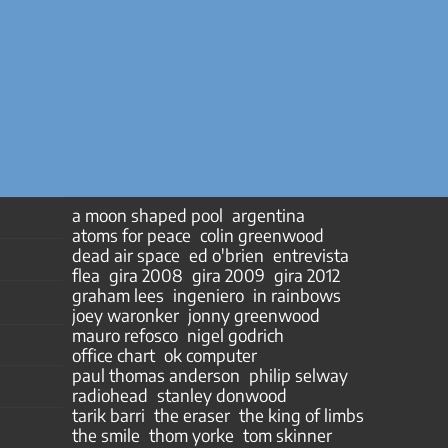
a moon shaped pool
argentina
atoms for peace
colin greenwood
dead air space
ed o'brien
entrevista
flea
gira 2008
gira 2009
gira 2012
graham lees
ingeniero
in rainbows
joey waronker
jonny greenwood
mauro refosco
nigel godrich
office chart
ok computer
paul thomas anderson
philip selway
radiohead
stanley donwood
tarik barri
the eraser
the king of limbs
the smile
thom yorke
tom skinner