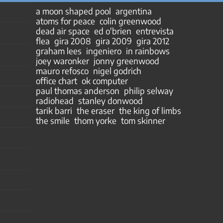
a moon shaped pool
argentina
atoms for peace
colin greenwood
dead air space
ed o'brien
entrevista
flea
gira 2008
gira 2009
gira 2012
graham lees
ingeniero
in rainbows
joey waronker
jonny greenwood
mauro refosco
nigel godrich
office chart
ok computer
paul thomas anderson
philip selway
radiohead
stanley donwood
tarik barri
the eraser
the king of limbs
the smile
thom yorke
tom skinner