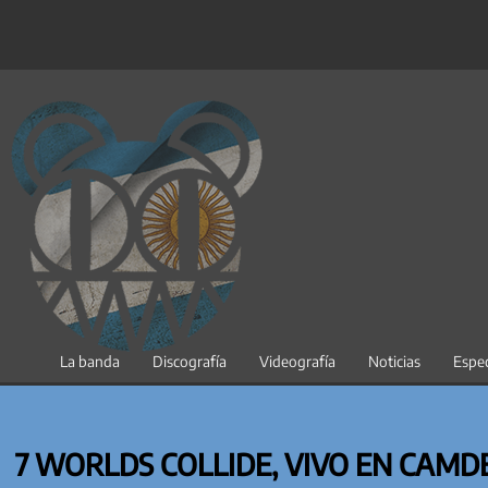
Saltar
al
contenido
La banda
Discografía
Videografía
Noticias
Espec
7 WORLDS COLLIDE, VIVO EN CAMD