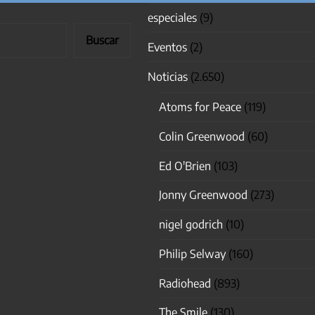
especiales
(9)
Buscar
Eventos
(2)
Noticias
(2.650)
Atoms for Peace
(119)
Colin Greenwood
(60)
Ed O'Brien
(103)
Jonny Greenwood
(273)
nigel godrich
(10)
Philip Selway
(160)
Radiohead
(893)
The Smile
(130)