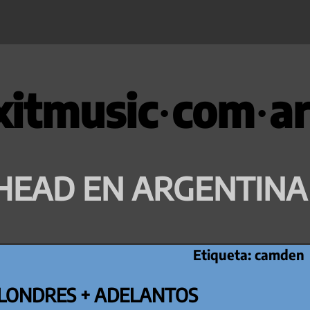
xitmusic·com·ar
HEAD EN ARGENTINA
Etiqueta:
camden
 LONDRES + ADELANTOS