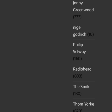
Jonny
Greenwood
(273)
nigel
godrich
(10)
Philip
Selway
(160)
Radiohead
(893)
The Smile
(130)
Thom Yorke
(620)