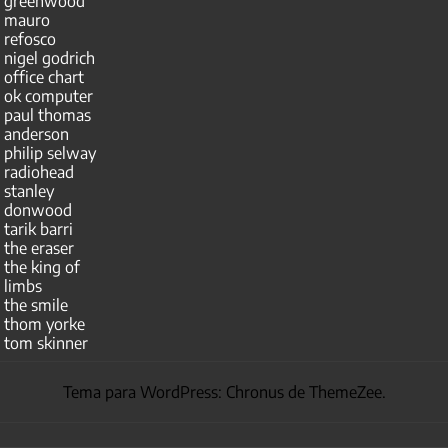
greenwood
mauro
refosco
nigel godrich
office chart
ok computer
paul thomas
anderson
philip selway
radiohead
stanley
donwood
tarik barri
the eraser
the king of
limbs
the smile
thom yorke
tom skinner
Tema para WordPress: Chronus de ThemeZee.