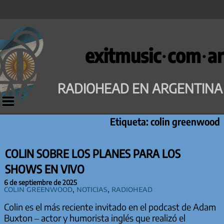
Saltar
al
exitmusic·com·ar
contenido
RADIOHEAD EN ARGENTINA
Etiqueta:
colin greenwood
COLIN SOBRE LOS PLANES PARA LOS
SHOWS EN VIVO
6 de septiembre de 2025
Colin Greenwood
,
Noticias
,
Radiohead
Colin es el más reciente invitado en el podcast de Adam
Buxton – actor y humorista inglés que realizó el