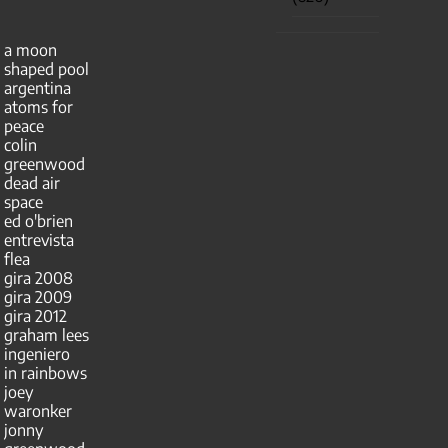
a moon
shaped pool
argentina
atoms for
peace
colin
greenwood
dead air
space
ed o'brien
entrevista
flea
gira 2008
gira 2009
gira 2012
graham lees
ingeniero
in rainbows
joey
waronker
jonny