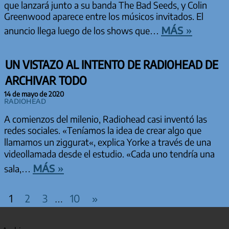
que lanzará junto a su banda The Bad Seeds, y Colin
Greenwood aparece entre los músicos invitados. El
más »
anuncio llega luego de los shows que…
UN VISTAZO AL INTENTO DE RADIOHEAD DE
ARCHIVAR TODO
14 de mayo de 2020
Radiohead
A comienzos del milenio, Radiohead casi inventó las
redes sociales. «Teníamos la idea de crear algo que
llamamos un ziggurat«, explica Yorke a través de una
videollamada desde el estudio. «Cada uno tendría una
más »
sala,…
PAGINACIÓN DE ENTRADAS
Entradas
1
2
3
10
»
…
siguientes