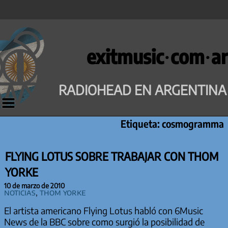
Saltar
al
exitmusic·com·ar
contenido
RADIOHEAD EN ARGENTINA
Etiqueta:
cosmogramma
FLYING LOTUS SOBRE TRABAJAR CON THOM
YORKE
10 de marzo de 2010
Noticias
,
Thom Yorke
El artista americano Flying Lotus habló con 6Music
News de la BBC sobre como surgió la posibilidad de