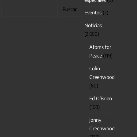
Buscar
Eventos
(2)
Noticias
(2.650)
Atoms for
Peace
(119)
Colin
Greenwood
(60)
Ed O'Brien
(103)
Jonny
Greenwood
(273)