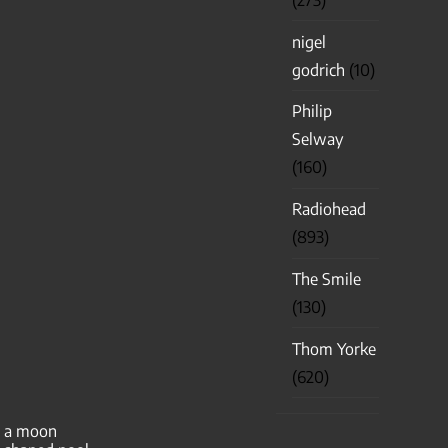
nigel
godrich
(10)
Philip
Selway
(160)
Radiohead
(893)
The Smile
(130)
Thom Yorke
(620)
a moon