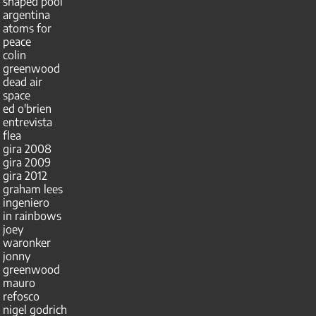
shaped pool
argentina
atoms for
peace
colin
greenwood
dead air
space
ed o'brien
entrevista
flea
gira 2008
gira 2009
gira 2012
graham lees
ingeniero
in rainbows
joey
waronker
jonny
greenwood
mauro
refosco
nigel godrich