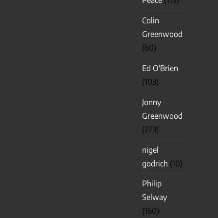
Peace
(119)
Colin
Greenwood
(60)
Ed O'Brien
(103)
Jonny
Greenwood
(273)
nigel
godrich
(10)
Philip
Selway
(160)