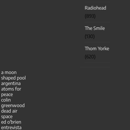
Radiohead
(893)
The Smile
(130)
Thom Yorke
(620)
a moon
shaped pool
argentina
atoms for
peace
colin
greenwood
dead air
space
ed o'brien
entrevista