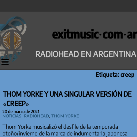
Saltar
al
exitmusic·com·ar
contenido
RADIOHEAD EN ARGENTINA
Etiqueta:
creep
THOM YORKE Y UNA SINGULAR VERSIÓN DE
«CREEP»
20 de marzo de 2021
Noticias
,
Radiohead
,
Thom Yorke
Thom Yorke musicalizó el desfile de la temporada
otoño/invierno de la marca de indumentaria japonesa