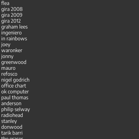
flea
gira 2008
gira 2009
gira 2012
graham lees
ingeniero
in rainbows
joey
waronker
jonny
greenwood
mauro
refosco
nigel godrich
office chart
ok computer
paul thomas
anderson
philip selway
radiohead
stanley
donwood
tarik barri
the eraser