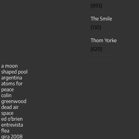
(893)
The Smile
(130)
Thom Yorke
(620)
a moon
shaped pool
argentina
atoms for
peace
colin
greenwood
dead air
space
ed o'brien
entrevista
flea
gira 2008