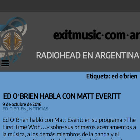
Saltar
al
exitmusic·com·ar
contenido
RADIOHEAD EN ARGENTINA
Etiqueta:
ed o’brien
ED O’BRIEN HABLA CON MATT EVERITT
9 de octubre de 2016
Ed O'Brien
,
Noticias
Ed O’Brien habló con Matt Everitt en su programa «The
First Time With…» sobre sus primeros acercamientos a
la música, a los demás miembros de la banda y el