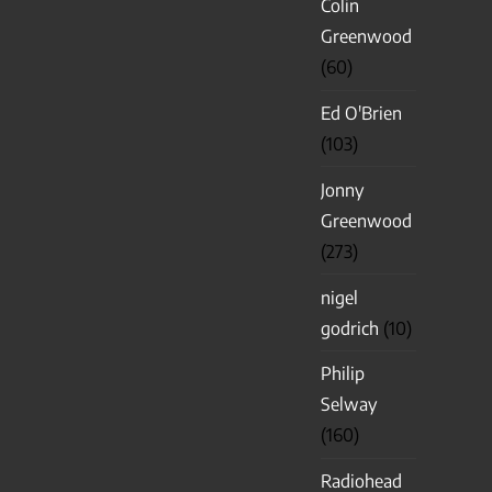
Colin
Greenwood
(60)
Ed O'Brien
(103)
Jonny
Greenwood
(273)
nigel
godrich
(10)
Philip
Selway
(160)
Radiohead