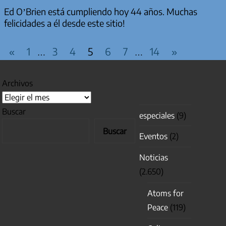
Ed O’Brien está cumpliendo hoy 44 años. Muchas
felicidades a él desde este sitio!
PAGINACIÓN DE ENTRADAS
Entradas
Entradas
«
1
3
4
5
6
7
14
»
…
…
anteriores
siguientes
Archivos
Buscar
especiales
(9)
Buscar
Eventos
(2)
Noticias
(2.650)
Atoms for
Peace
(119)