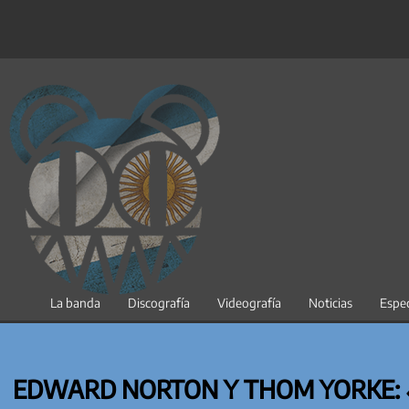
Saltar
al
contenido
La banda
Discografía
Videografía
Noticias
Espec
EDWARD NORTON Y THOM YORKE: 