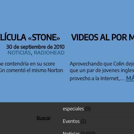
LÍCULA «STONE»
VIDEOS AL POR
30 de septiembre de 2010
Noticias
,
Radiohead
e contendría en su score
Aprovechando que Colin dejó
gún comentó el mismo Norton
que un par de jovenes ingle
má
provecho a la Internet,…
especiales
(9)
Buscar
Eventos
(2)
Noticias
(2.650)