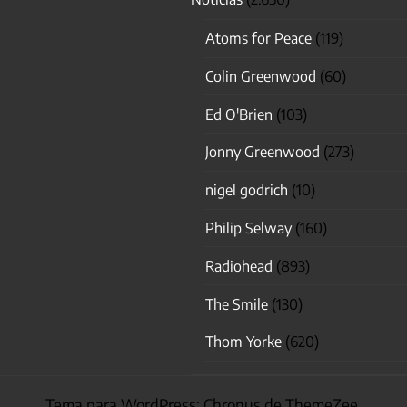
Atoms for Peace
(119)
Colin Greenwood
(60)
Ed O'Brien
(103)
Jonny Greenwood
(273)
nigel godrich
(10)
Philip Selway
(160)
Radiohead
(893)
The Smile
(130)
Thom Yorke
(620)
Tema para WordPress: Chronus de ThemeZee.