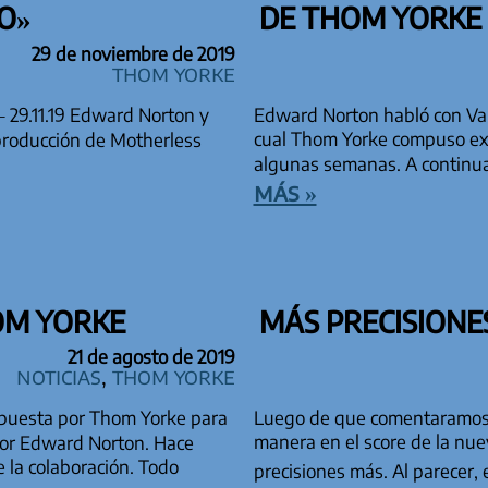
O»
DE THOM YORKE
29 de noviembre de 2019
Thom Yorke
– 29.11.19 Edward Norton y
Edward Norton habló con Vari
cual Thom Yorke compuso exc
 producción de Motherless
algunas semanas. A continu
más »
OM YORKE
MÁS PRECISIONE
21 de agosto de 2019
Noticias
,
Thom Yorke
mpuesta por Thom Yorke para
Luego de que comentaramos 
manera en el score de la nu
 por Edward Norton. Hace
 la colaboración. Todo
precisiones más. Al parecer