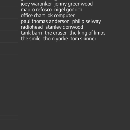
joey waronker
jonny greenwood
mauro refosco
nigel godrich
office chart
ok computer
paul thomas anderson
philip selway
radiohead
stanley donwood
tarik barri
the eraser
the king of limbs
the smile
thom yorke
tom skinner