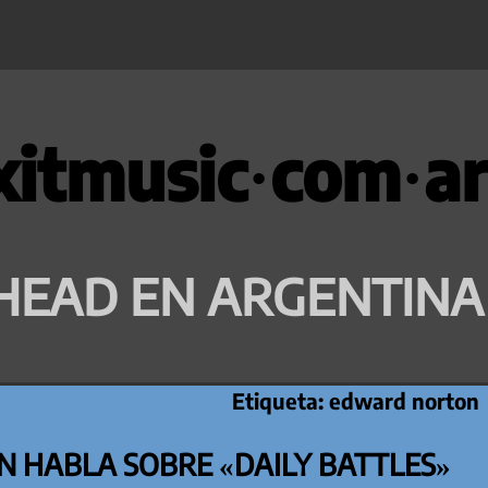
xitmusic·com·ar
HEAD EN ARGENTINA
Etiqueta:
edward norton
 HABLA SOBRE «DAILY BATTLES»