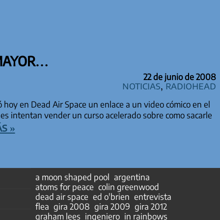
 MAYOR…
22 de junio de 2008
Noticias
,
Radiohead
 hoy en Dead Air Space un enlace a un video cómico en el
ses intentan vender un curso acelerado sobre como sacarle
s »
a moon shaped pool
argentina
atoms for peace
colin greenwood
dead air space
ed o'brien
entrevista
flea
gira 2008
gira 2009
gira 2012
graham lees
ingeniero
in rainbows