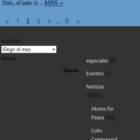
más »
Did», el lado-b…
PAGINACIÓN DE ENTRADAS
Entradas
Entradas
«
1
2
3
4
8
»
…
anteriores
siguientes
Archivos
Buscar
especiales
(9)
Buscar
Eventos
(2)
Noticias
(2.650)
Atoms for
Peace
(119)
Colin
Greenwood