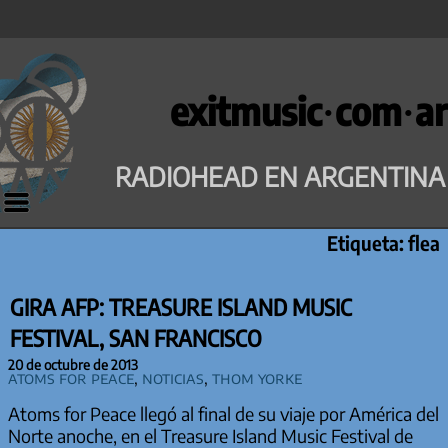
Saltar
al
exitmusic·com·ar
contenido
RADIOHEAD EN ARGENTINA
Etiqueta:
flea
GIRA AFP: TREASURE ISLAND MUSIC
FESTIVAL, SAN FRANCISCO
20 de octubre de 2013
Atoms for Peace
,
Noticias
,
Thom Yorke
Atoms for Peace llegó al final de su viaje por América del
Norte anoche, en el Treasure Island Music Festival de