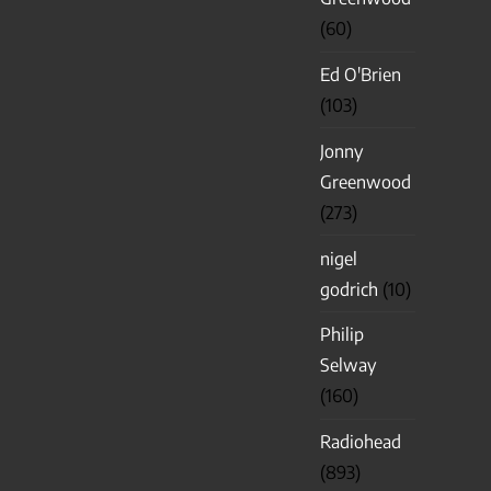
(60)
Ed O'Brien
(103)
Jonny
Greenwood
(273)
nigel
godrich
(10)
Philip
Selway
(160)
Radiohead
(893)