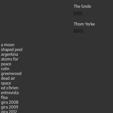
The Smile
(130)
Thom Yorke
(620)
a moon
shaped pool
argentina
atoms for
peace
colin
greenwood
dead air
space
ed o'brien
entrevista
flea
gira 2008
gira 2009
gira 2012