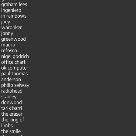
graham lees
ingeniero
in rainbows
joey
waronker
jonny
greenwood
mauro
refosco
nigel godrich
office chart
ok computer
paul thomas
anderson
philip selway
radiohead
stanley
donwood
tarik barri
the eraser
the king of
limbs
the smile