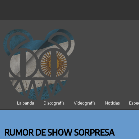
Saltar
al
contenido
La banda
Discografía
Videografía
Noticias
Espec
RUMOR DE SHOW SORPRESA