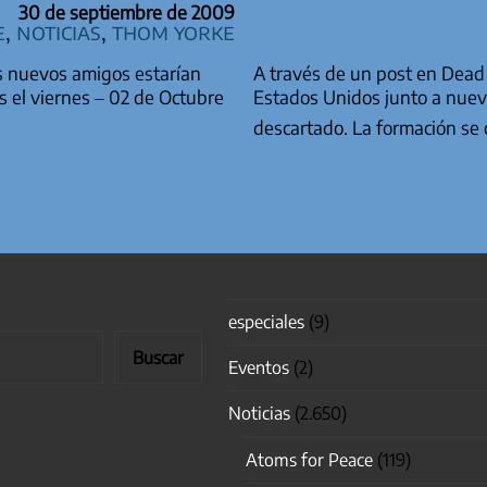
30 de septiembre de 2009
e
,
Noticias
,
Thom Yorke
s nuevos amigos estarían
A través de un post en Dead
 el viernes – 02 de Octubre
Estados Unidos junto a nue
descartado. La formación 
TRADAS
especiales
(9)
Buscar
Eventos
(2)
Noticias
(2.650)
Atoms for Peace
(119)