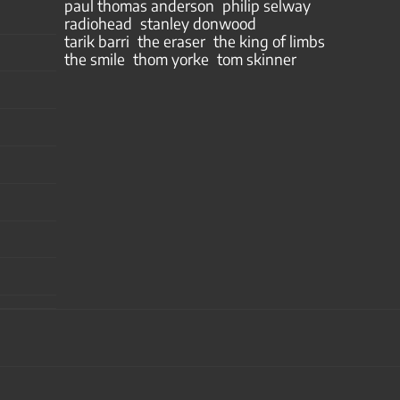
paul thomas anderson
philip selway
radiohead
stanley donwood
tarik barri
the eraser
the king of limbs
the smile
thom yorke
tom skinner