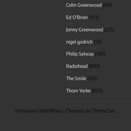
Colin Greenwood
(60)
Ed O'Brien
(103)
Jonny Greenwood
(273)
nigel godrich
(10)
Philip Selway
(160)
Radiohead
(893)
The Smile
(130)
Thom Yorke
(620)
Tema para WordPress: Chronus de ThemeZee.