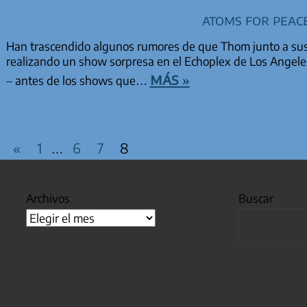
Atoms for Peac
Han trascendido algunos rumores de que Thom junto a su
realizando un show sorpresa en el Echoplex de Los Angeles
más »
– antes de los shows que…
PAGINACIÓN DE EN
Entradas
«
1
6
7
8
…
anteriores
Archivos
Buscar