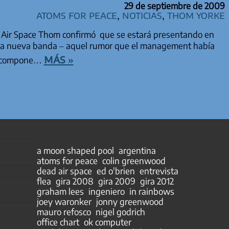
29 de septiembre de 2009
Atoms for Peace
,
Noticias
,
Thom Yorke
 Air Space Thom confirmó que se estará presentando en
va nueva banda – aquel rumor que el management había
más »
se compone…
a moon shaped pool
argentina
atoms for peace
colin greenwood
dead air space
ed o'brien
entrevista
flea
gira 2008
gira 2009
gira 2012
graham lees
ingeniero
in rainbows
joey waronker
jonny greenwood
mauro refosco
nigel godrich
office chart
ok computer