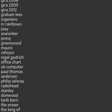
gira 2008
gira 2009
gira 2012
graham lees
ingeniero
in rainbows
joey
waronker
jonny
greenwood
mauro
refosco
nigel godrich
office chart
ok computer
paul thomas
anderson
philip selway
radiohead
stanley
donwood
tarik barri
the eraser
the king of