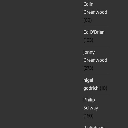
Colin
Greenwood
(60)
Ed O'Brien
(103)
Jonny
Greenwood
(273)
nigel
godrich
(10)
Philip
Selway
(160)
Radiohead