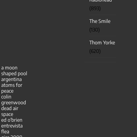
(893)
The Smile
(130)
Thom Yorke
(620)
a moon
shaped pool
argentina
atoms for
peace
colin
greenwood
dead air
space
ed o'brien
entrevista
flea