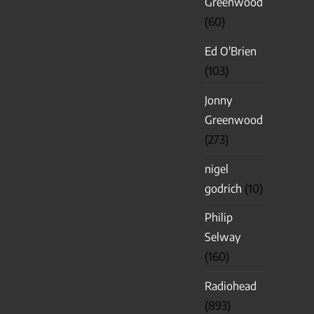
Greenwood
(60)
Ed O'Brien
(103)
Jonny
Greenwood
(273)
nigel
godrich
(10)
Philip
Selway
(160)
Radiohead
(893)