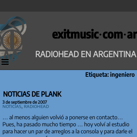
Saltar
al
exitmusic·com·ar
contenido
RADIOHEAD EN ARGENTINA
Etiqueta:
ingeniero
NOTICIAS DE PLANK
3 de septiembre de 2007
Noticias
,
Radiohead
… al menos alguien volvió a ponerse en contacto…
Pues, ha pasado mucho tiempo … hoy volví al estudio
para hacer un par de arreglos a la consola y para darle el