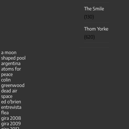
The Smile
(130)
Thom Yorke
(620)
a moon
shaped pool
argentina
atoms for
peace
colin
greenwood
dead air
space
ed o'brien
entrevista
flea
gira 2008
gira 2009
gira 2012