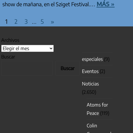
más »
show de mañana, en el Sziget Festival.…
PAGINACIÓN DE ENTRADAS
Entradas
1
2
3
5
»
…
siguientes
Archivos
Buscar
especiales
(9)
Buscar
Eventos
(2)
Noticias
(2.650)
Atoms for
Peace
(119)
Colin