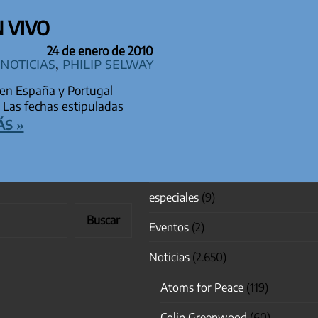
 VIVO
24 de enero de 2010
Noticias
,
Philip Selway
 en España y Portugal
 Las fechas estipuladas
s »
especiales
(9)
Buscar
Eventos
(2)
Noticias
(2.650)
Atoms for Peace
(119)
Colin Greenwood
(60)