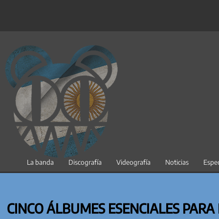
Saltar
al
contenido
La banda
Discografía
Videografía
Noticias
Espec
CINCO ÁLBUMES ESENCIALES PARA 