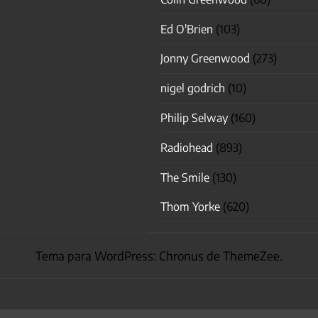
Ed O'Brien
(103)
Jonny Greenwood
(273)
nigel godrich
(10)
Philip Selway
(160)
Radiohead
(893)
The Smile
(130)
Thom Yorke
(620)
Tema para WordPress: Chronus de ThemeZee.