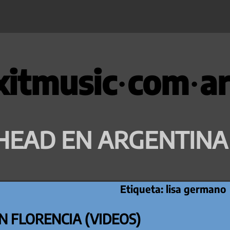
xitmusic·com·ar
HEAD EN ARGENTINA
Etiqueta:
lisa germano
N FLORENCIA (VIDEOS)