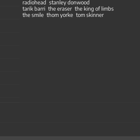
radiohead
stanley donwood
tarik barri
the eraser
the king of limbs
the smile
thom yorke
tom skinner