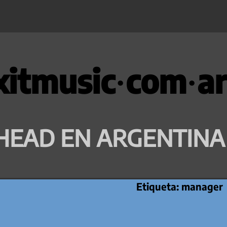
xitmusic·com·ar
HEAD EN ARGENTINA
Etiqueta:
manager