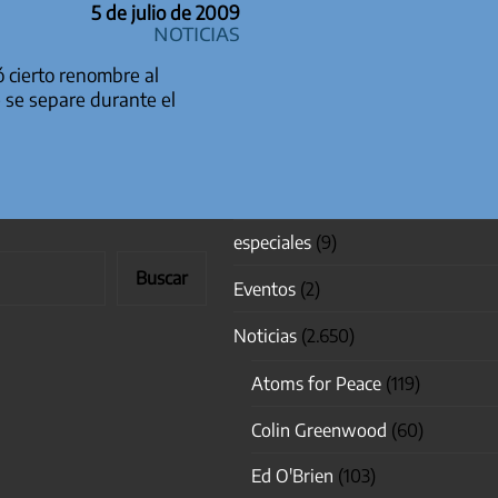
5 de julio de 2009
Noticias
 cierto renombre al
 se separe durante el
especiales
(9)
Buscar
Eventos
(2)
Noticias
(2.650)
Atoms for Peace
(119)
Colin Greenwood
(60)
Ed O'Brien
(103)