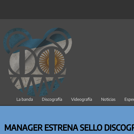
Saltar
al
contenido
La banda
Discografía
Videografía
Noticias
Espec
MANAGER ESTRENA SELLO DISCOG