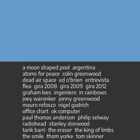
a moon shaped pool
argentina
atoms for peace
colin greenwood
dead air space
ed o'brien
entrevista
flea
gira 2008
gira 2009
gira 2012
graham lees
ingeniero
in rainbows
joey waronker
jonny greenwood
mauro refosco
nigel godrich
office chart
ok computer
paul thomas anderson
philip selway
radiohead
stanley donwood
tarik barri
the eraser
the king of limbs
the smile
thom yorke
tom skinner