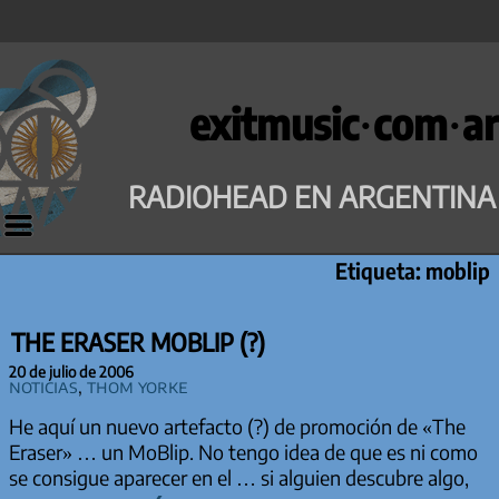
Saltar
al
exitmusic·com·ar
contenido
RADIOHEAD EN ARGENTINA
Etiqueta:
moblip
THE ERASER MOBLIP (?)
20 de julio de 2006
Noticias
,
Thom Yorke
He aquí un nuevo artefacto (?) de promoción de «The
Eraser» … un MoBlip. No tengo idea de que es ni como
se consigue aparecer en el … si alguien descubre algo,