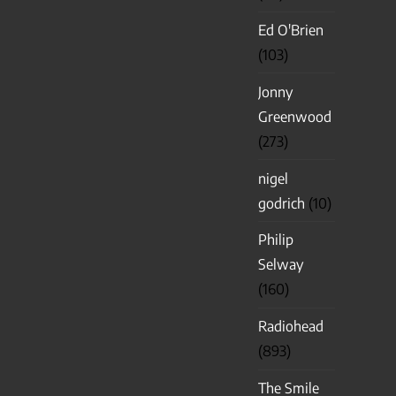
Ed O'Brien
(103)
Jonny
Greenwood
(273)
nigel
godrich
(10)
Philip
Selway
(160)
Radiohead
(893)
The Smile