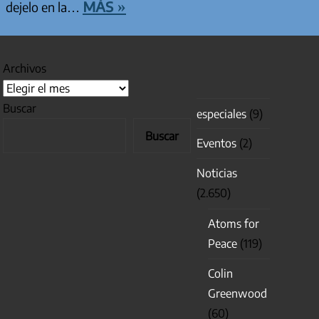
más »
dejelo en la…
Archivos
Buscar
especiales
(9)
Buscar
Eventos
(2)
Noticias
(2.650)
Atoms for
Peace
(119)
Colin
Greenwood
(60)