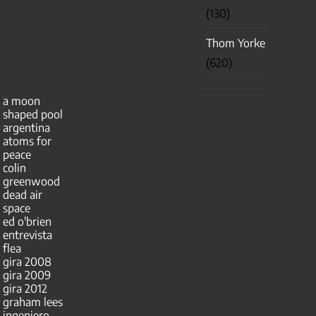
(130)
Thom Yorke
(620)
a moon
shaped pool
argentina
atoms for
peace
colin
greenwood
dead air
space
ed o'brien
entrevista
flea
gira 2008
gira 2009
gira 2012
graham lees
ingeniero