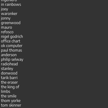
in rainbows
joey
waronker
jonny
greenwood
mauro
refosco
nigel godrich
office chart
ok computer
paul thomas
anderson
philip selway
radiohead
stanley
donwood
tarik barri
the eraser
the king of
limbs
the smile
thom yorke
tom skinner