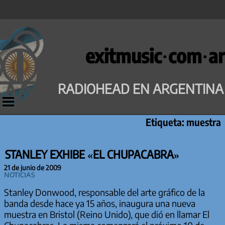
Saltar
al
exitmusic·com·ar
contenido
RADIOHEAD EN ARGENTINA
Etiqueta:
muestra
STANLEY EXHIBE «EL CHUPACABRA»
21 de junio de 2009
Noticias
Stanley Donwood, responsable del arte gráfico de la
banda desde hace ya 15 años, inaugura una nueva
muestra en Bristol (Reino Unido), que dió en llamar El