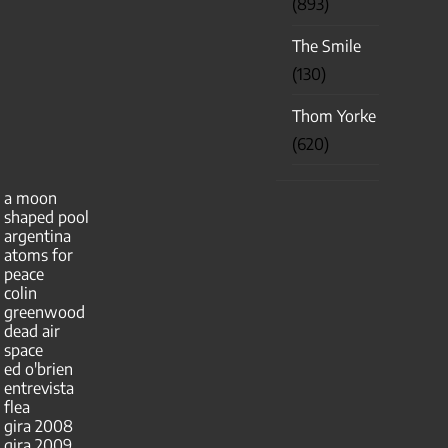
(893)
The Smile
(130)
Thom Yorke
(620)
a moon
shaped pool
argentina
atoms for
peace
colin
greenwood
dead air
space
ed o'brien
entrevista
flea
gira 2008
gira 2009