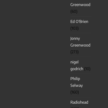
Greenwood
(60)
Ed O'Brien
(103)
Jonny
Greenwood
(273)
nigel
godrich
(10)
Philip
Selway
(160)
Radiohead