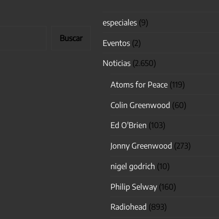
especiales
(9)
Buscar
Eventos
(2)
Noticias
(2.650)
Atoms for Peace
(119)
Colin Greenwood
(60)
Ed O'Brien
(103)
Jonny Greenwood
(273)
nigel godrich
(10)
Philip Selway
(160)
Radiohead
(893)