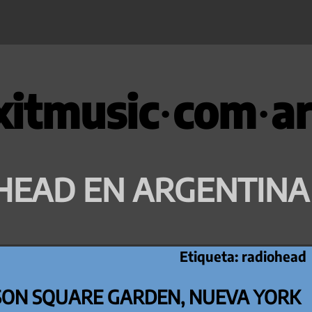
xitmusic·com·ar
HEAD EN ARGENTINA
Etiqueta:
radiohead
ISON SQUARE GARDEN, NUEVA YORK