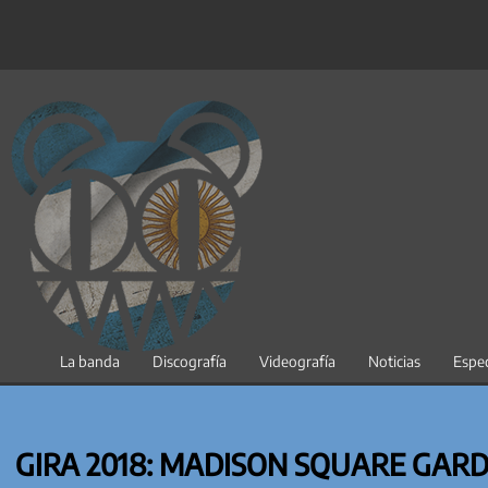
Saltar
al
contenido
La banda
Discografía
Videografía
Noticias
Espec
GIRA 2018: MADISON SQUARE GAR