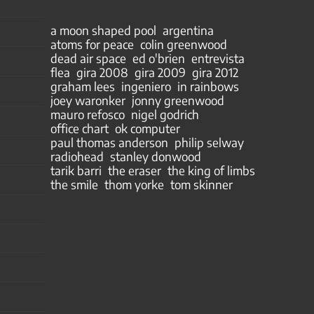
a moon shaped pool
argentina
atoms for peace
colin greenwood
dead air space
ed o'brien
entrevista
flea
gira 2008
gira 2009
gira 2012
graham lees
ingeniero
in rainbows
joey waronker
jonny greenwood
mauro refosco
nigel godrich
office chart
ok computer
paul thomas anderson
philip selway
radiohead
stanley donwood
tarik barri
the eraser
the king of limbs
the smile
thom yorke
tom skinner