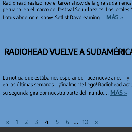
Radiohead realizó hoy el tercer show de la gira sudamerican
peruana, en el marco del festival Soundhearts. Los locale
más »
Lotus abrieron el show. Setlist Daydreaming…
RADIOHEAD VUELVE A SUDAMÉRICA
La noticia que estábamos esperando hace nueve años – y 
en las últimas semanas – ¡finalmente llegó! Radiohead aca
más »
su segunda gira por nuestra parte del mundo.…
PAGINACIÓN DE EN
Entradas
Entradas
«
1
2
3
4
5
6
10
»
…
anteriores
siguientes