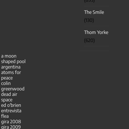
(893)
The Smile
(130)
Thom Yorke
(620)
a moon
shaped pool
argentina
atoms for
peace
colin
greenwood
dead air
space
ed o'brien
entrevista
flea
gira 2008
gira 2009