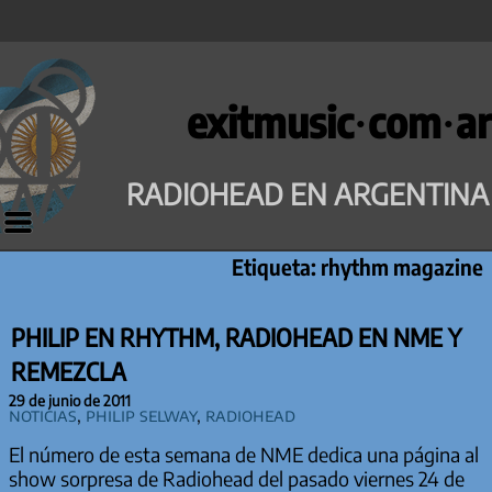
Saltar
al
exitmusic·com·ar
contenido
RADIOHEAD EN ARGENTINA
Etiqueta:
rhythm magazine
PHILIP EN RHYTHM, RADIOHEAD EN NME Y
REMEZCLA
29 de junio de 2011
Noticias
,
Philip Selway
,
Radiohead
El número de esta semana de NME dedica una página al
show sorpresa de Radiohead del pasado viernes 24 de