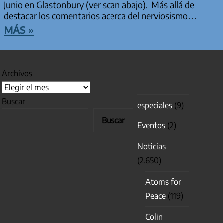
Junio en Glastonbury (ver scan abajo). Más allá de
destacar los comentarios acerca del nerviosismo…
más »
Archivos
Buscar
especiales
(9)
Buscar
Eventos
(2)
Noticias
(2.650)
Atoms for
Peace
(119)
Colin