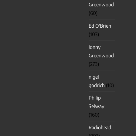
Greenwood
(60)
Ed O'Brien
(103)
Jonny
Greenwood
(273)
nigel
godrich
(10)
Philip
Selway
(160)
Radiohead