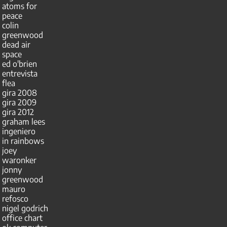
atoms for
peace
colin
greenwood
dead air
space
ed o'brien
entrevista
flea
gira 2008
gira 2009
gira 2012
graham lees
ingeniero
in rainbows
joey
waronker
jonny
greenwood
mauro
refosco
nigel godrich
office chart