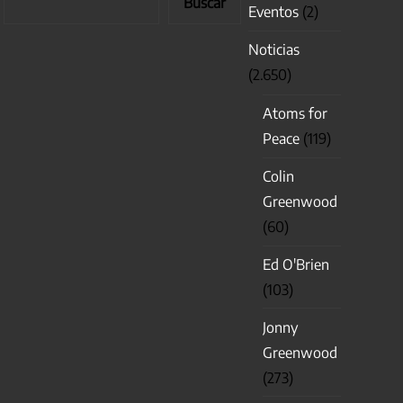
Buscar
Eventos
(2)
Noticias
(2.650)
Atoms for
Peace
(119)
Colin
Greenwood
(60)
Ed O'Brien
(103)
Jonny
Greenwood
(273)