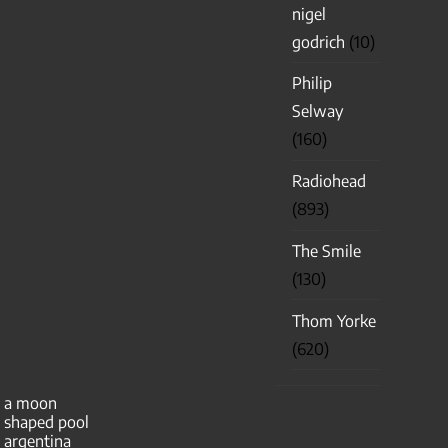
nigel
godrich
(10)
Philip
Selway
(160)
Radiohead
(893)
The Smile
(130)
Thom Yorke
(620)
a moon
shaped pool
argentina