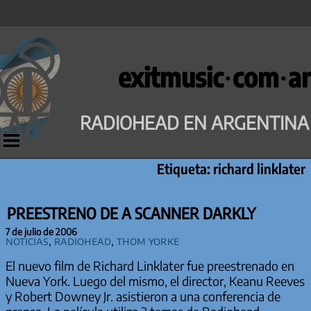
Saltar
al
exitmusic·com·ar
contenido
RADIOHEAD EN ARGENTINA
Etiqueta:
richard linklater
PREESTRENO DE A SCANNER DARKLY
7 de julio de 2006
Noticias
,
Radiohead
,
Thom Yorke
El nuevo film de Richard Linklater fue preestrenado en
Nueva York. Luego del mismo, el director, Keanu Reeves
y Robert Downey Jr. asistieron a una conferencia de