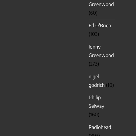
Greenwood
(60)
Ed O'Brien
(103)
Jonny
Greenwood
(273)
nigel
godrich
(10)
Philip
Selway
(160)
Radiohead
(893)