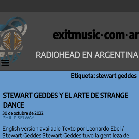
Saltar
al
exitmusic·com·ar
contenido
RADIOHEAD EN ARGENTINA
Etiqueta:
stewart geddes
STEWART GEDDES Y EL ARTE DE STRANGE
DANCE
30 de octubre de 2022
Philip Selway
English version available Texto por Leonardo Ebel /
Stewart Geddes Stewart Geddes tuvo la gentileza de