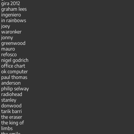
gira 2012
graham lees
ingeniero
in rainbows
joey
waronker
jonny
greenwood
mauro
refosco
nigel godrich
office chart
ok computer
paul thomas
anderson
philip selway
radiohead
stanley
donwood
tarik barri
the eraser
the king of
limbs
the smile