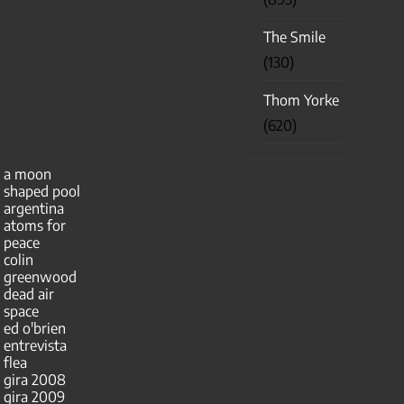
The Smile
(130)
Thom Yorke
(620)
a moon
shaped pool
argentina
atoms for
peace
colin
greenwood
dead air
space
ed o'brien
entrevista
flea
gira 2008
gira 2009