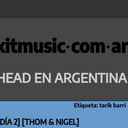
xitmusic·com·ar
HEAD EN ARGENTINA
Etiqueta:
tarik barri
DÍA 2] [THOM & NIGEL]