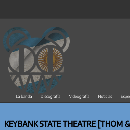
Saltar
al
contenido
La banda
Discografía
Videografía
Noticias
Espec
KEYBANK STATE THEATRE [THOM &