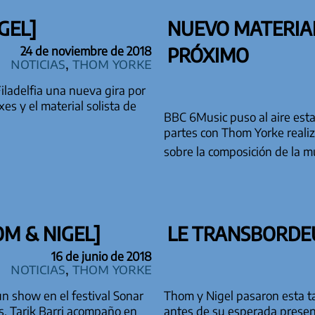
GEL]
NUEVO MATERIAL
PRÓXIMO
24 de noviembre de 2018
Noticias
,
Thom Yorke
iladelfia una nueva gira por
 y el material solista de
BBC 6Music puso al aire est
partes con Thom Yorke real
sobre la composición de la 
M & NIGEL]
LE TRANSBORDEU
16 de junio de 2018
Noticias
,
Thom Yorke
un show en el festival Sonar
Thom y Nigel pasaron esta ta
s. Tarik Barri acompaño en
antes de su esperada present