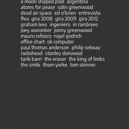
a moon shaped pool
argentina
atoms for peace
colin greenwood
dead air space
ed o'brien
entrevista
flea
gira 2008
gira 2009
gira 2012
graham lees
ingeniero
in rainbows
joey waronker
jonny greenwood
mauro refosco
nigel godrich
office chart
ok computer
paul thomas anderson
philip selway
radiohead
stanley donwood
tarik barri
the eraser
the king of limbs
the smile
thom yorke
tom skinner