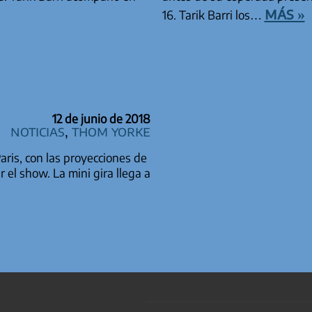
más »
16. Tarik Barri los…
12 de junio de 2018
Noticias
,
Thom Yorke
ris, con las proyecciones de
 el show. La mini gira llega a
TRADAS