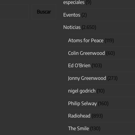
especiales
(9)
Buscar
Eventos
(2)
Noticias
(2.650)
Atoms for Peace
(119)
Colin Greenwood
(60)
Ed O'Brien
(103)
Jonny Greenwood
(273)
nigel godrich
(10)
Philip Selway
(160)
Radiohead
(893)
The Smile
(130)