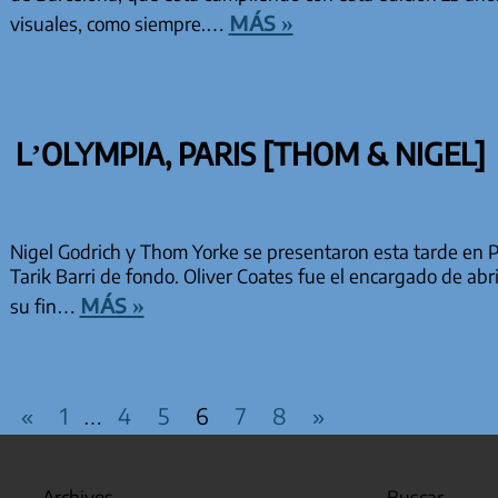
más »
visuales, como siempre.…
L’OLYMPIA, PARIS [THOM & NIGEL]
Nigel Godrich y Thom Yorke se presentaron esta tarde en Pa
Tarik Barri de fondo. Oliver Coates fue el encargado de abrir
más »
su fin…
PAGINACIÓN DE EN
Entradas
Entradas
«
1
4
5
6
7
8
»
…
anteriores
siguientes
Archivos
Buscar