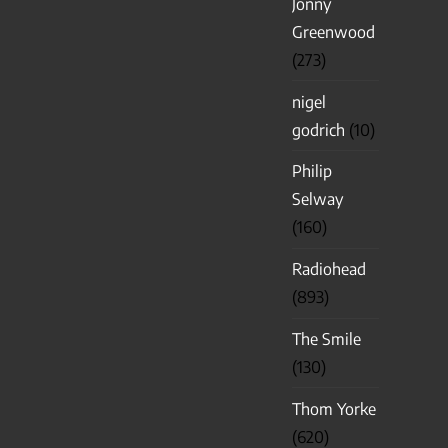
Jonny
Greenwood
(273)
nigel
godrich
(10)
Philip
Selway
(160)
Radiohead
(893)
The Smile
(130)
Thom Yorke
(620)