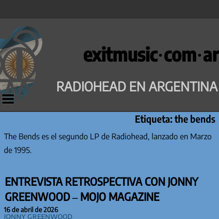
Saltar
al
exitmusic·com·ar
contenido
RADIOHEAD EN ARGENTINA
Etiqueta:
the bends
The Bends es el segundo LP de Radiohead, lanzado en Marzo
de 1995.
ENTREVISTA RETROSPECTIVA CON JONNY
GREENWOOD – MOJO MAGAZINE
16 de abril de 2026
Jonny Greenwood