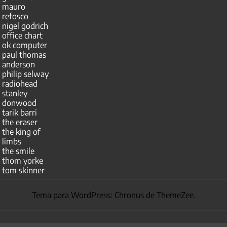
mauro
refosco
nigel godrich
office chart
ok computer
paul thomas
anderson
philip selway
radiohead
stanley
donwood
tarik barri
the eraser
the king of
limbs
the smile
thom yorke
tom skinner
Tema para WordPress: Chronus de ThemeZee.