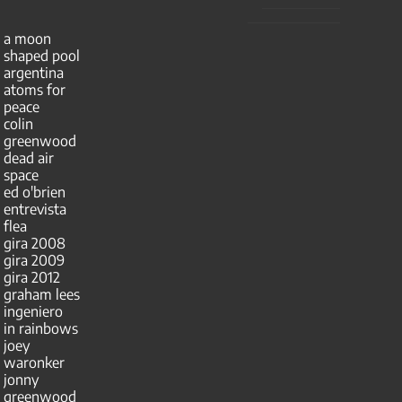
a moon
shaped pool
argentina
atoms for
peace
colin
greenwood
dead air
space
ed o'brien
entrevista
flea
gira 2008
gira 2009
gira 2012
graham lees
ingeniero
in rainbows
joey
waronker
jonny
greenwood