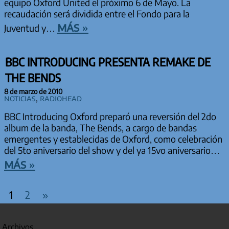
equipo Oxford United el próximo 6 de Mayo. La
recaudación será dividida entre el Fondo para la
más »
Juventud y…
BBC INTRODUCING PRESENTA REMAKE DE
THE BENDS
8 de marzo de 2010
Noticias
,
Radiohead
BBC Introducing Oxford preparó una reversión del 2do
album de la banda, The Bends, a cargo de bandas
emergentes y establecidas de Oxford, como celebración
del 5to aniversario del show y del ya 15vo aniversario…
más »
PAGINACIÓN DE ENTRADAS
Entradas
1
2
»
siguientes
Archivos