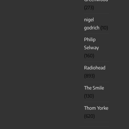
(273)
nigel
godrich
(10)
Philip
Selway
(160)
Radiohead
(893)
The Smile
(130)
Thom Yorke
(620)