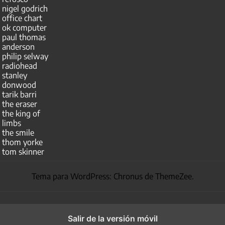
nigel godrich
office chart
ok computer
paul thomas
anderson
philip selway
radiohead
stanley
donwood
tarik barri
the eraser
the king of
limbs
the smile
thom yorke
tom skinner
Tema para WordPress: Chronus de ThemeZee.
Salir de la versión móvil