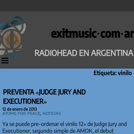
Saltar
al
exitmusic·com·ar
contenido
RADIOHEAD EN ARGENTINA
Etiqueta:
vinilo
PREVENTA «JUDGE JURY AND
EXECUTIONER»
12 de enero de 2013
Atoms for Peace
,
Noticias
Ya se puede pre-ordenar el vinilo 12» de Judge Jury and
Executioner, segundo simple de AMOK, el debut