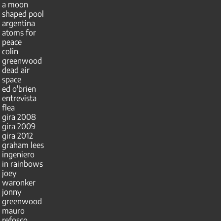
a moon
shaped pool
argentina
atoms for
peace
colin
greenwood
dead air
space
ed o'brien
entrevista
flea
gira 2008
gira 2009
gira 2012
graham lees
ingeniero
in rainbows
joey
waronker
jonny
greenwood
mauro
refosco