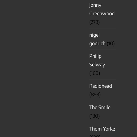
Jonny
Greenwood
(273)
nigel
godrich
(10)
Philip
Selway
(160)
Radiohead
(893)
The Smile
(130)
Thom Yorke