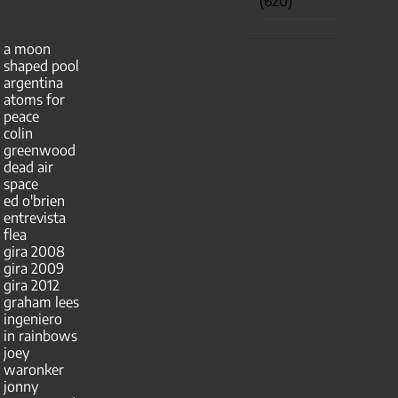
(620)
a moon
shaped pool
argentina
atoms for
peace
colin
greenwood
dead air
space
ed o'brien
entrevista
flea
gira 2008
gira 2009
gira 2012
graham lees
ingeniero
in rainbows
joey
waronker
jonny