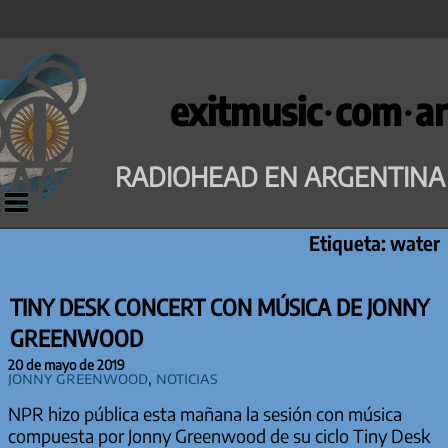
Saltar
al
exitmusic·com·ar
contenido
RADIOHEAD EN ARGENTINA
Etiqueta:
water
TINY DESK CONCERT CON MÚSICA DE JONNY
GREENWOOD
20 de mayo de 2019
Jonny Greenwood
,
Noticias
NPR hizo pública esta mañana la sesión con música
compuesta por Jonny Greenwood de su ciclo Tiny Desk