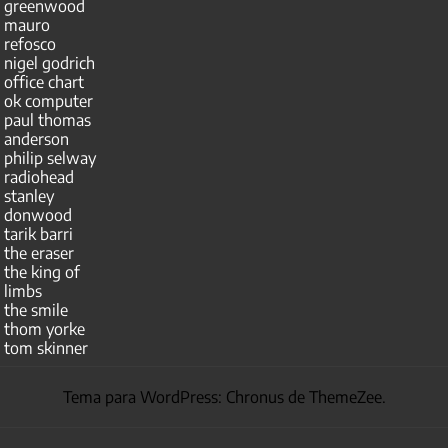
greenwood
mauro
refosco
nigel godrich
office chart
ok computer
paul thomas
anderson
philip selway
radiohead
stanley
donwood
tarik barri
the eraser
the king of
limbs
the smile
thom yorke
tom skinner
Tema para WordPress: Chronus de ThemeZee.