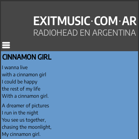
EXITMUSIC·COM·AR
RADIOHEAD EN ARGENTINA
CINNAMON GIRL
I wanna live
with a cinnamon girl
I could be happy
the rest of my life
With a cinnamon girl.
A dreamer of pictures
I run in the night
You see us together,
chasing the moonlight,
My cinnamon girl.