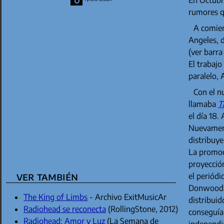
rumores q
A comien
Angeles, 
(ver barra 
El trabajo
paralelo,
Con el n
llamaba
T
el día 18.
Nuevament
distribuy
La promoc
proyecció
ver también
el periód
Donwood, J
The King of Limbs
- Archivo ExitMusicAr
distribui
Radiohead se reconecta
(RollingStone, 2012)
conseguía
Radiohead: Amor y Luz
(La Semana de
independi