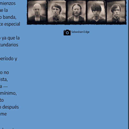
omienzos
e la
o banda,
te especial
Sebastian Edge
 ya que la
ecundarios
período y
so no
sta,
da —
o mínimo,
to
ro después
a me