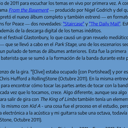
io de 2011 para escuchar los temas en vivo por primera vez. A c
grama
From the Basement
— producido por Nigel Godrich y del qu
erpretó el nuevo álbum completo y también estrenó — en format
oms for Peace — dos novedades:
"Staircase"
y
"The Daily Mail"
. Es
demás de la descarga digital de los temas inéditos.
n el festival Glastonbury, lo que causó un gran revuelo mediático
 — que se llevó a cabo en el
Park Stage
, uno de los escenarios s
o un puñado de temas de álbumes anteriores. Esta fue la primera
 baterista que se sumó a la formación de la banda durante este 
nzo de la gira. "[Clive] estaba ocupado [con Portishead] y por e
hris Hufford a RollingStone (Octubre 2011). En la misma entrevi
para encontrar cómo tocar las partes antes de tocar con la ban
cada vez que lo tocamos, crece. Algo diferente, aunque sea alg
ara salir de gira con
The King of Limbs
también tenía un elemen
só lo mismo con
Kid A
- una cosa fue el proceso en el estudio, pe
ía electrónica a la acústica y mi guitarra sube una octava, todaví
Stone, Octubre 2011).