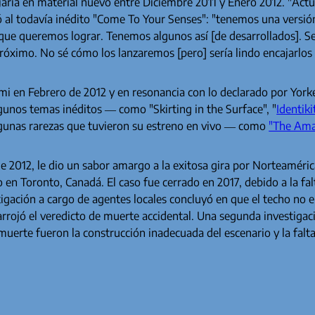
ajaría en material nuevo entre Diciembre 2011 y Enero 2012. "Act
ó al todavía inédito "Come To Your Senses": "tenemos una versió
 que queremos lograr. Tenemos algunos así [de desarrollados]. Se
róximo. No sé cómo los lanzaremos [pero] sería lindo encajarlos e
 en Febrero de 2012 y en resonancia con lo declarado por Yorke
gunos temas inéditos — como "Skirting in the Surface", "
Identiki
lgunas rarezas que tuvieron su estreno en vivo — como
"The Ama
de 2012, le dio un sabor amargo a la exitosa gira por Norteaméric
 en Toronto, Canadá. El caso fue cerrado en 2017, debido a la fal
igación a cargo de agentes locales concluyó en que el techo no e
arrojó el veredicto de muerte accidental. Una segunda investigac
muerte fueron la construcción inadecuada del escenario y la falt