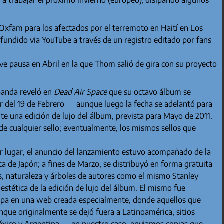
Oxfam para los afectados por el terremoto en Haití en Los
undido via YouTube a través de un registro editado por fans
ve pausa en Abril en la que Thom salió de gira con su proyecto
 banda reveló en
Dead Air Space
que su octavo álbum se
ir del 19 de Febrero — aunque luego la fecha se adelantó para
e una edición de lujo del álbum, prevista para Mayo de 2011.
de cualquier sello; eventualmente, los mismos sellos que
r lugar, el anuncio del lanzamiento estuvo acompañado de la
a de Japón; a fines de Marzo, se distribuyó en forma gratuita
 naturaleza y árboles de autores como el mismo Stanley
stética de la edición de lujo del álbum. El mismo fue
apa en una web creada especialmente, donde aquellos que
que originalmente se dejó fuera a Latinoamérica, sitios
 México y Argentina — en nuestro caso, enviamos copias que