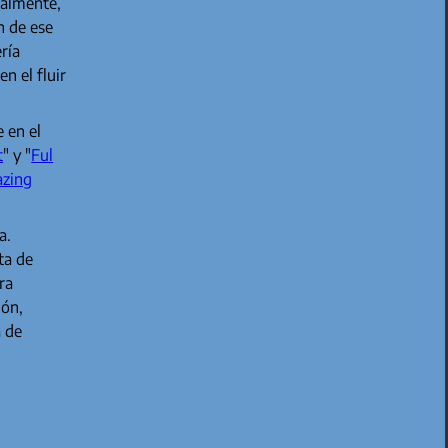
ualmente,
n de ese
ría
n el fluir
 en el
t
" y "
Ful
zing
a.
ta de
ra
ión,
a de