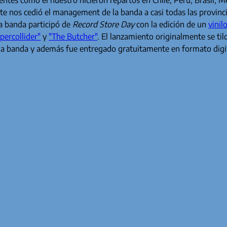
e nos cedió el management de la banda a casi todas las provinci
la banda participó de
Record Store Day
con la edición de un
vinil
percollider"
y
"The Butcher"
. El lanzamiento originalmente se ti
 la banda y además fue entregado gratuitamente en formato digit