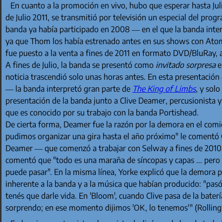
En cuanto a la promoción en vivo, hubo que esperar hasta Jul
de Julio 2011, se transmitió por televisión un especial del pro
banda ya había participado en 2008 — en el que la banda int
ya que Thom los había estrenado antes en sus shows con At
fue puesto a la venta a fines de 2011 en formato DVD/BluRay, a
A fines de Julio, la banda se presentó como
invitado sorpresa
e
noticia trascendió solo unas horas antes. En esta presentación
— la banda interpretó gran parte de
The King of Limbs
, y sol
presentación de la banda junto a Clive Deamer, percusionista y
que es conocido por su trabajo con la banda Portishead.
De cierta forma, Deamer fue la razón por la demora en el comie
pudimos organizar una gira hasta el año próximo" le comentó C
Deamer — que comenzó a trabajar con Selway a fines de 2010 
comentó que "todo es una maraña de síncopas y capas ... pero 
puede pasar". En la misma línea, Yorke explicó que la demora p
inherente a la banda y a la música que habían producido: "pa
tenés que darle vida. En 'Bloom', cuando Clive pasa de la bater
sorprendo; en ese momento dijimos 'OK, lo tenemos'" (Rolling