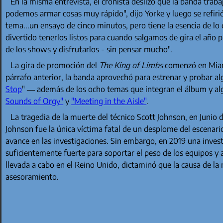
En la misma entrevista, el cronista deslizó que la banda trab
podemos armar cosas muy rápido", dijo Yorke y luego se refiri
tema...un ensayo de cinco minutos, pero tiene la esencia de lo
divertido tenerlos listos para cuando salgamos de gira el año p
de los shows y disfrutarlos - sin pensar mucho".
La gira de promoción del
The King of Limbs
comenzó en Miami
párrafo anterior, la banda aprovechó para estrenar y probar al
Stop
" — además de los ocho temas que integran el álbum y a
Sounds of Orgy"
y
"Meeting in the Aisle"
.
La tragedia de la muerte del técnico Scott Johnson, en Junio 
Johnson fue la única víctima fatal de un desplome del escenario
avance en las investigaciones. Sin embargo, en 2019 una invest
suficientemente fuerte para soportar el peso de los equipos y 
llevada a cabo en el Reino Unido, dictaminó que la causa de la 
asesoramiento.