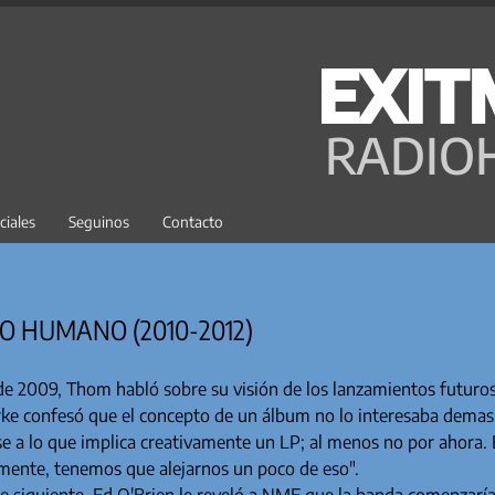
EXIT
RADIO
ciales
Seguinos
Contacto
LO HUMANO (2010-2012)
 de 2009, Thom habló sobre su visión de los lanzamientos futuros
rke confesó que el concepto de un álbum no lo interesaba dema
e a lo que implica creativamente un LP; al menos no por ahora. E
rmente, tenemos que alejarnos un poco de eso".
e siguiente, Ed O'Brien le reveló a NME que la banda comenzaría 