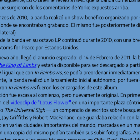
ue surgieron de los comentarios de Yorke expuestos arriba.
zos de 2010, la banda realizó un show benéfico organizado por 
donde se encontraban grabando. El mismo fue posteriormente dif
lateral).
 de la banda en su octavo LP continuó durante 2010, con una bre
 Atoms for Peace por Estados Unidos.
uevo año, llegó el anuncio esperado: el 14 de Febrero de 2011, la
he King of Limbs
y estaría disponible para ser descargado a part
 Al igual que con
In Rainbows
, se podía preordenar inmediatament
e, la banda realizó un lanzamiento inicial autónomo, por fuera 
eron
In Rainbows
fueron los encargados de este álbum.
ión fue escasa al comienzo, pero nuevamente original. En prime
n del
videoclip de "Lotus Flower"
en una importante plaza céntric
ico
The Universal Sigh
— un compendio de escritos sobre bosques,
ay Griffiths y Robert MacFarlane, que guardaba relación con la e
do en varias ciudades importantes del mundo, marcadas en un m
n una copia del mismo podían también sus subir fotografías. Aun
entes como el nuestro hicieron repartos en Chile, Perú, Brasil,