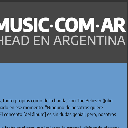
MUSIC·COM·AR
HEAD EN ARGENTINA
, tanto propios como de la banda, con The Believer (Julio
siado en ese momento. "Ninguno de nosotros quiere
l concepto [del álbum] es sin dudas genial; pero, nosotros
a trabajar el próximo invierno (europeo), disipando algunos